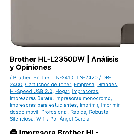
Brother HL-L2350DW | Análisis
y Opiniones
/
Brother
,
Brother TN-2410, TN-2420 / DR-
2400
,
Cartuchos de toner
,
Empresa
,
Grandes
,
Hi-Speed USB 2.0
,
Hogar
,
Impresoras
,
Impresoras Barata
,
Impresoras monocromo
,
Impresoras para estudiantes
,
Imprimir
,
Imprimir
desde movil
,
Profesional
,
Rapida
,
Robusta
,
Silenciosa
,
Wifi
/ Por
Ángel García
🖨️ Impresora Brother HL-