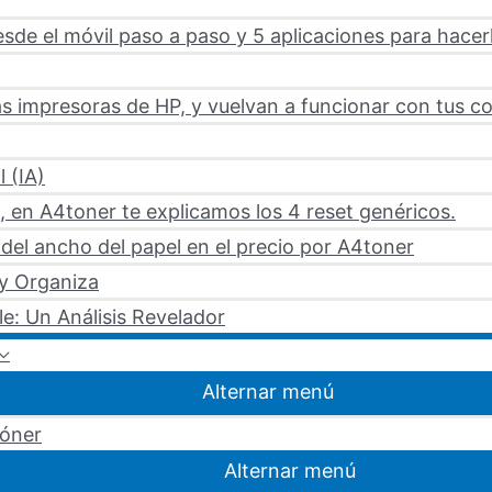
sde el móvil paso a paso y 5 aplicaciones para hacer
s impresoras de HP, y vuelvan a funcionar con tus c
l (IA)
 en A4toner te explicamos los 4 reset genéricos.
del ancho del papel en el precio por A4toner
 y Organiza
le: Un Análisis Revelador
Alternar menú
tóner
Alternar menú