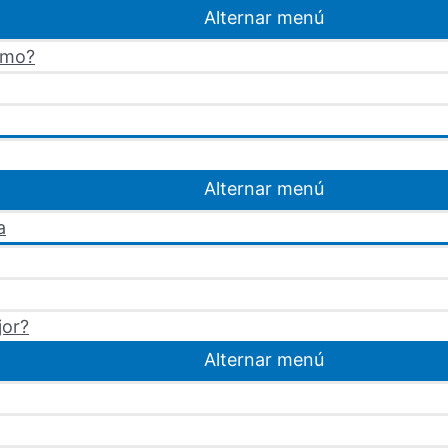
Alternar menú
omo?
Alternar menú
a
jor?
Alternar menú