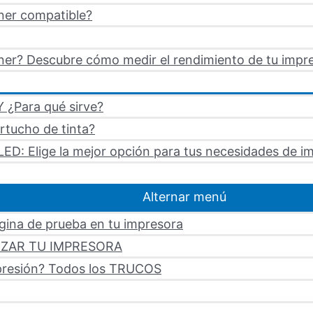
ner compatible?
er? Descubre cómo medir el rendimiento de tu impre
 ¿Para qué sirve?
artucho de tinta?
LED: Elige la mejor opción para tus necesidades de i
Alternar menú
ágina de prueba en tu impresora
LIZAR TU IMPRESORA
mpresión? Todos los TRUCOS