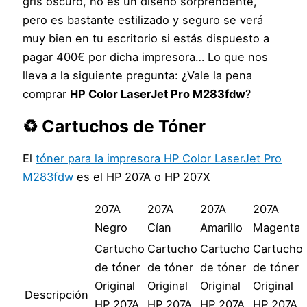
gris oscuro, no es un diseño sorprendente,
pero es bastante estilizado y seguro se verá
muy bien en tu escritorio si estás dispuesto a
pagar 400€ por dicha impresora… Lo que nos
lleva a la siguiente pregunta: ¿Vale la pena
comprar
HP Color LaserJet Pro M283fdw
?
♻️ Cartuchos de Tóner
El
tóner para la impresora HP Color LaserJet Pro
M283fdw
es el HP 207A o HP 207X
207A
207A
207A
207A
Negro
Cían
Amarillo
Magenta
Cartucho
Cartucho
Cartucho
Cartucho
de tóner
de tóner
de tóner
de tóner
Original
Original
Original
Original
Descripción
HP 207A
HP 207A
HP 207A
HP 207A