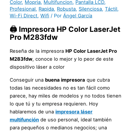
Color
,
Mopria
,
Multifuncion
,
Pantalla LCD
,
Profesional
,
Rapida
,
Robusta
,
Silenciosa
,
Táctil
,
Wi-Fi Direct
,
Wifi
/ Por
Ángel García
🖨️ Impresora HP Color LaserJet
Pro M283fdw
Reseña de la impresora
HP Color LaserJet Pro
M283fdw
, conoce lo mejor y lo peor de este
dispositivo láser a color
Conseguir una
buena impresora
que cubra
todas las necesidades no es tan fácil como
parece, hay miles de modelos y no todos tienen
lo que tú y tu empresa requieren. Hoy
hablaremos de una
impresora láser
multifunción
de uso personal, ideal también
para pequeños o medianos negocios; una