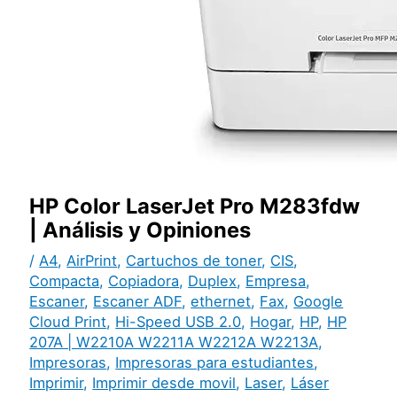
HP Color LaserJet Pro M283fdw
| Análisis y Opiniones
/
A4
,
AirPrint
,
Cartuchos de toner
,
CIS
,
Compacta
,
Copiadora
,
Duplex
,
Empresa
,
Escaner
,
Escaner ADF
,
ethernet
,
Fax
,
Google
Cloud Print
,
Hi-Speed USB 2.0
,
Hogar
,
HP
,
HP
207A | W2210A W2211A W2212A W2213A
,
Impresoras
,
Impresoras para estudiantes
,
Imprimir
,
Imprimir desde movil
,
Laser
,
Láser