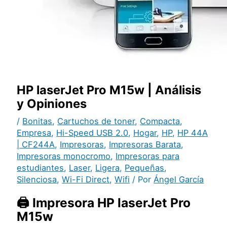
HP laserJet Pro M15w | Análisis
y Opiniones
/
Bonitas
,
Cartuchos de toner
,
Compacta
,
Empresa
,
Hi-Speed USB 2.0
,
Hogar
,
HP
,
HP 44A
| CF244A
,
Impresoras
,
Impresoras Barata
,
Impresoras monocromo
,
Impresoras para
estudiantes
,
Laser
,
Ligera
,
Pequeñas
,
Silenciosa
,
Wi-Fi Direct
,
Wifi
/ Por
Ángel García
🖨️ Impresora HP laserJet Pro
M15w