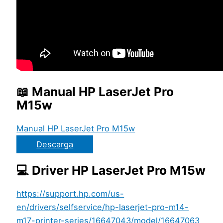
📖 Manual HP LaserJet Pro
M15w
Manual HP LaserJet Pro M15w
Descarga
💻 Driver HP LaserJet Pro M15w
https://support.hp.com/us-
en/drivers/selfservice/hp-laserjet-pro-m14-
m17-printer-series/16647043/model/16647063