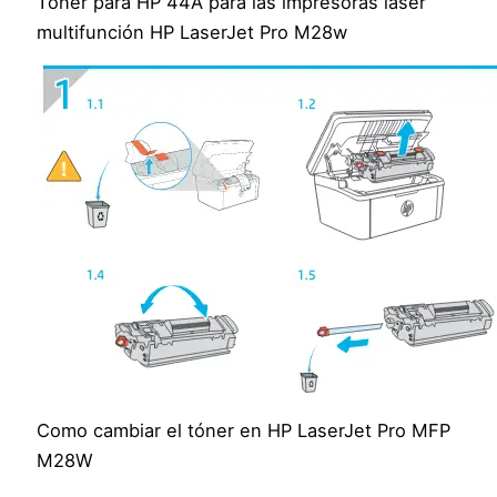
Tóner para HP 44A para las impresoras láser
multifunción HP LaserJet Pro M28w
Como cambiar el tóner en HP LaserJet Pro MFP
M28W