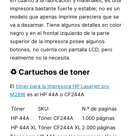
En cuanto a la fabricación y materiales, es una
impresora bastante fuerte y estable; no es un
modelo que apenas imprime pareciera que se
va a desarmar. Tiene algunos detalles en color
negro y en el frontal izquierdo de la parte
superior de la impresora posee algunos
botones, no cuenta con pantalla LCD, pero
realmente no la necesita.
♻️ Cartuchos de toner
El
tóner para la impresora HP Laserjet pro
M28W
es el HP 44A o CF244A
Tóner
SKU:
N.º de paginas
HP 44A
Tóner CF244A
1.000 páginas
HP 44A XL
Tóner CF244A XL
2.000 páginas