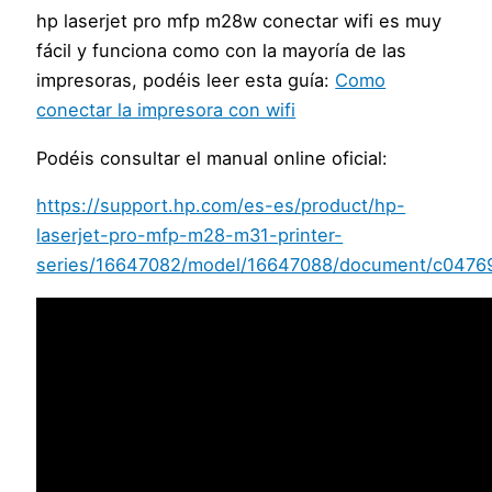
hp laserjet pro mfp m28w conectar wifi es muy
fácil y funciona como con la mayoría de las
impresoras, podéis leer esta guía:
Como
conectar la impresora con wifi
Podéis consultar el manual online oficial:
https://support.hp.com/es-es/product/hp-
laserjet-pro-mfp-m28-m31-printer-
series/16647082/model/16647088/document/c0476