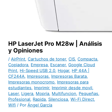
HP LaserJet Pro M28w | Análisis
y Opiniones
/
AirPrint
,
Cartuchos de toner
,
CIS
,
Compacta
,
Copiadora
,
Empresa
,
Escaner
,
Google Cloud
Print
,
Hi-Speed USB 2.0
,
Hogar
,
HP 44A |
CF244A
,
Impresoras
,
Impresoras Barata
,
Impresoras monocromo
,
Impresoras para
estudiantes
,
Imprimir
,
Imprimir desde movil
,
Laser
,
Ligera
,
Mopria
,
Multifuncion
,
Pequeñas
,
Profesional
,
Rapida
,
Silenciosa
,
Wi-Fi Direct
,
Wifi
/ Por
Ángel García