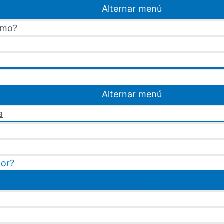
Alternar menú
omo?
Alternar menú
a
jor?
Alternar menú