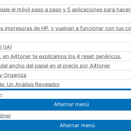
sde el móvil paso a paso y 5 aplicaciones para hacer
s impresoras de HP, y vuelvan a funcionar con tus c
l (IA)
 en A4toner te explicamos los 4 reset genéricos.
del ancho del papel en el precio por A4toner
 y Organiza
le: Un Análisis Revelador
Alternar menú
tóner
Alternar menú