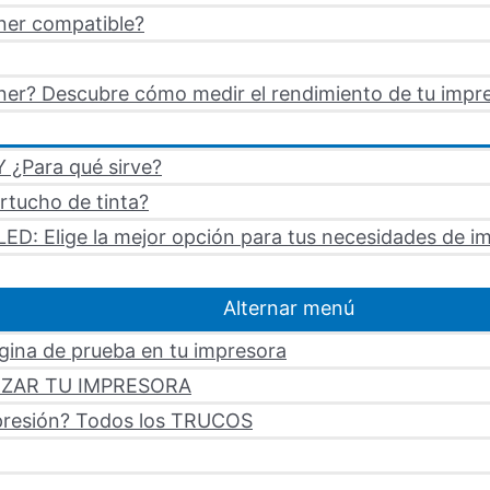
ner compatible?
er? Descubre cómo medir el rendimiento de tu impre
 ¿Para qué sirve?
artucho de tinta?
LED: Elige la mejor opción para tus necesidades de i
Alternar menú
ágina de prueba en tu impresora
LIZAR TU IMPRESORA
mpresión? Todos los TRUCOS