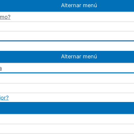
Alternar menú
omo?
Alternar menú
a
jor?
Alternar menú