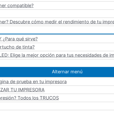
ner compatible?
er? Descubre cómo medir el rendimiento de tu impre
 ¿Para qué sirve?
artucho de tinta?
LED: Elige la mejor opción para tus necesidades de i
Alternar menú
ágina de prueba en tu impresora
LIZAR TU IMPRESORA
mpresión? Todos los TRUCOS