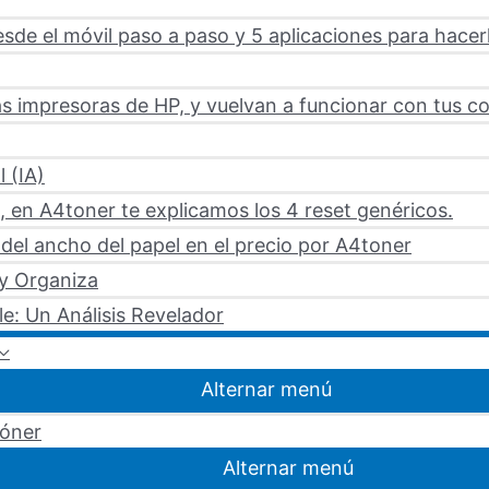
sde el móvil paso a paso y 5 aplicaciones para hacer
s impresoras de HP, y vuelvan a funcionar con tus c
l (IA)
 en A4toner te explicamos los 4 reset genéricos.
del ancho del papel en el precio por A4toner
 y Organiza
le: Un Análisis Revelador
Alternar menú
tóner
Alternar menú