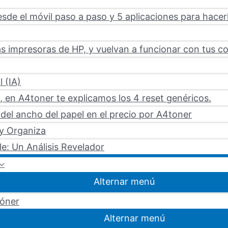
sde el móvil paso a paso y 5 aplicaciones para hacer
s impresoras de HP, y vuelvan a funcionar con tus c
l (IA)
 en A4toner te explicamos los 4 reset genéricos.
del ancho del papel en el precio por A4toner
 y Organiza
le: Un Análisis Revelador
Alternar menú
tóner
Alternar menú