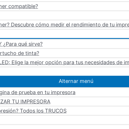
ner compatible?
er? Descubre cómo medir el rendimiento de tu impre
 ¿Para qué sirve?
artucho de tinta?
LED: Elige la mejor opción para tus necesidades de i
Alternar menú
ágina de prueba en tu impresora
LIZAR TU IMPRESORA
mpresión? Todos los TRUCOS