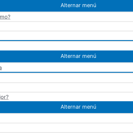
Alternar menú
omo?
Alternar menú
a
jor?
Alternar menú