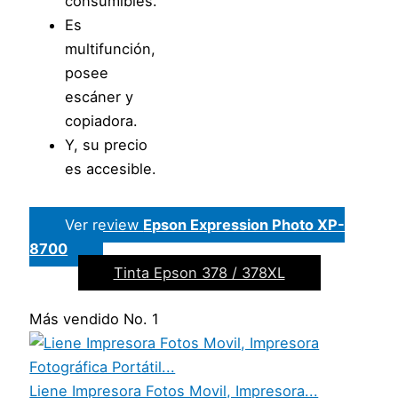
consumibles.
Es
multifunción,
posee
escáner y
copiadora.
Y, su precio
es accesible.
Ver review
Epson Expression Photo XP-
8700
Tinta Epson 378 / 378XL
Más vendido No. 1
Liene Impresora Fotos Movil, Impresora...