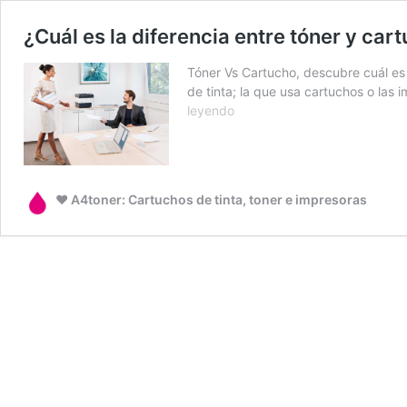
¿Cuál es la diferencia entre tóner y cart
Tóner Vs Cartucho, descubre cuál es 
de tinta; la que usa cartuchos o las
¿Cuál
leyendo
es
la
diferencia
entre
❤️ A4toner: Cartuchos de tinta, toner e impresoras
tóner
y
cartucho
de
tinta?