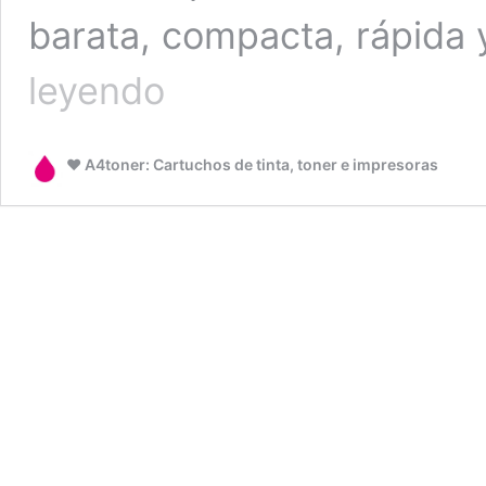
barata, compacta, rápida 
HP
leyendo
LaserJet
Pro
M15A
❤️ A4toner: Cartuchos de tinta, toner e impresoras
|
Cartuchos
|
Valoración