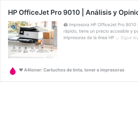
HP OfficeJet Pro 9010 | Análisis y Opin
🖨️ Impresora HP OfficeJet Pro 9010 
rápido, tiene un precio accesible y
impresoras de la línea HP …
Sigue l
❤️ A4toner: Cartuchos de tinta, toner e impresoras