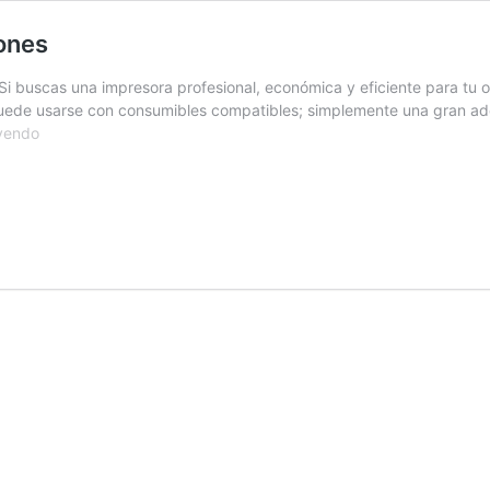
iones
Si buscas una impresora profesional, económica y eficiente para tu 
 puede usarse con consumibles compatibles; simplemente una gran ad
HP
eyendo
OfficeJet
Pro
9010
|
Análisis
y
Opiniones