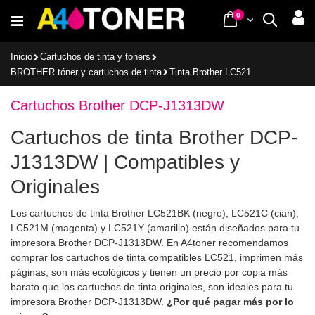
Ir
items
0
Cart
Buscar
al
contenido
Inicio
Cartuchos de tinta y toners
BROTHER tóner y cartuchos de tinta
Tinta Brother LC521
Cartuchos Brother DCP-J1313DW
Cartuchos de tinta Brother DCP-
J1313DW | Compatibles y
Originales
Los cartuchos de tinta Brother LC521BK (negro), LC521C (cian),
LC521M (magenta) y LC521Y (amarillo) están diseñados para tu
impresora Brother DCP-J1313DW. En A4toner recomendamos
comprar los cartuchos de tinta compatibles LC521, imprimen más
páginas, son más ecológicos y tienen un precio por copia más
barato que los cartuchos de tinta originales, son ideales para tu
impresora Brother DCP-J1313DW.
¿Por qué pagar más por lo