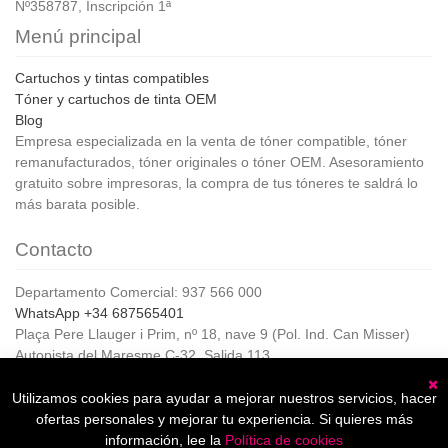
Nº358787, Inscripción 1ª
Menú principal
Cartuchos y tintas compatibles
Tóner y cartuchos de tinta OEM
Blog
Empresa especializada en la venta de tóner compatible, tóner
remanufacturados, tóner originales o tóner OEM. Asesoramiento
gratuito sobre impresoras, la compra de tus tóneres te saldrá lo
más barata posible.
Contacto
Departamento Comercial: 937 566 000
WhatsApp +34 687565401
Plaça Pere Llauger i Prim, nº 18, nave 9 (Pol. Ind. Can Misser)
Autopista del Maresme C-32, Salida 113
08360, Canet de Mar (Barcelona)
Horario de Atención al cliente:
Utilizamos cookies para ayudar a mejorar nuestros servicios, hacer
C
De lunes a jueves de 8:00 a 17:00,
ofertas personales y mejorar tu experiencia. Si quieres más
Viernes de 8:00 a 15:00
información, lee la
Política de cookies