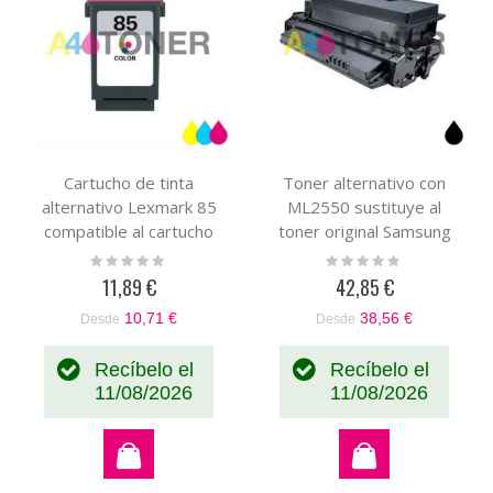
Cartucho de tinta
Toner alternativo con
alternativo Lexmark 85
ML2550 sustituye al
compatible al cartucho
toner original Samsung
original Lexmark
ML-2550DA
Rating:
Rating:
0%
0%
12A1985
11,89 €
42,85 €
10,71 €
38,56 €
Desde
Desde
Recíbelo el
Recíbelo el
11/08/2026
11/08/2026