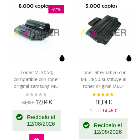
-77%
Toner ML3050,
Toner alternativo con
compatible con toner
ML-2850 sustituye al
original samsung ML-
toner original MLD-
D3050B/SEE
2850B
Rating:
Valoración:
0%
100%
12,04 €
16,04 €
53,45 €
Precio
especial
14,45 €
Desde
Recíbelo el
12/08/2026
Recíbelo el
12/08/2026