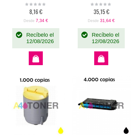
CLP300C
toner original CLP300M
Rating:
Rating:
0%
0%
8,16 €
35,15 €
7,34 €
31,64 €
Desde
Desde
Recíbelo el
Recíbelo el
12/08/2026
12/08/2026