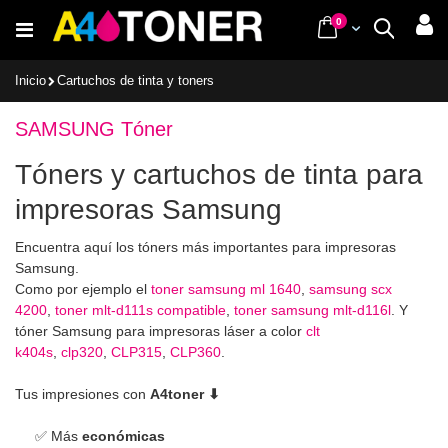
Ir
items
0
Cart
Buscar
al
contenido
Inicio
Cartuchos de tinta y toners
SAMSUNG Tóner
Tóners y cartuchos de tinta para
impresoras Samsung
Encuentra aquí los tóners más importantes para impresoras
Samsung.
Como por ejemplo el
toner samsung ml 1640
,
samsung scx
4200
,
toner mlt-d111s compatible
,
toner samsung mlt-d116l
. Y
tóner Samsung para impresoras láser a color
clt
k404s
,
clp320
,
CLP315
,
CLP360
.
Tus impresiones con
A4toner ⬇
✅ Más
económicas