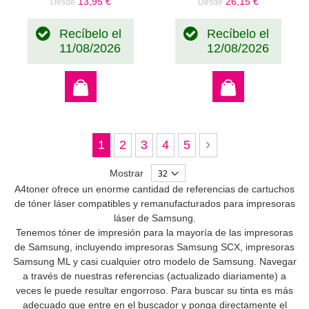
13,95 €
26,15 €
Desde
Desde
Recíbelo el
Recíbelo el
11/08/2026
12/08/2026
Página
Actualmente estás leyendo página
Página
Página
Página
Página
Página
Siguiente
1
2
3
4
5
Mostrar
A4toner ofrece un enorme cantidad de referencias de cartuchos
de tóner láser compatibles y remanufacturados para impresoras
láser de Samsung.
Tenemos tóner de impresión para la mayoría de las impresoras
de Samsung, incluyendo impresoras Samsung SCX, impresoras
Samsung ML y casi cualquier otro modelo de Samsung. Navegar
a través de nuestras referencias (actualizado diariamente) a
veces le puede resultar engorroso. Para buscar su tinta es más
adecuado que entre en el buscador y ponga directamente el