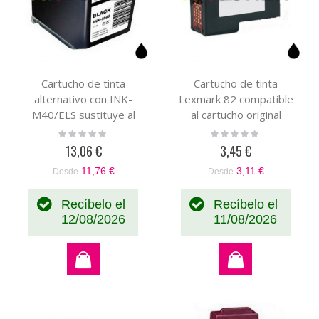
Cartucho de tinta
Cartucho de tinta
alternativo con INK-
Lexmark 82 compatible
M40/ELS sustituye al
al cartucho original
cartucho original INK-
Lexmark 018L0032E
Rating:
Rating:
0%
0%
M40/ELS
13,06 €
3,45 €
11,76 €
3,11 €
Desde
Desde
Recíbelo el
Recíbelo el
12/08/2026
11/08/2026