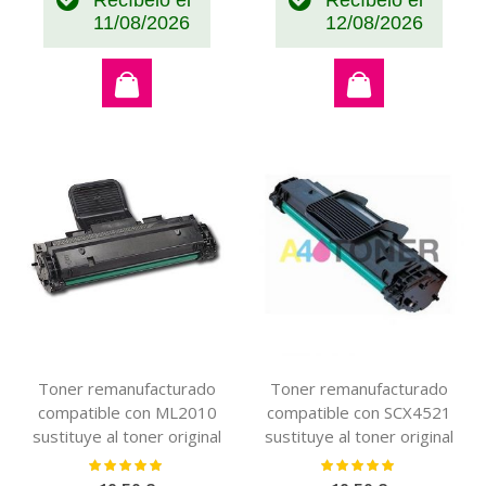
11/08/2026
12/08/2026
Toner remanufacturado
Toner remanufacturado
compatible con ML2010
compatible con SCX4521
sustituye al toner original
sustituye al toner original
ML-1610D3
ML-1610D3
Valoración:
Valoración:
100%
100%