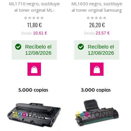
ML1710 negro, sustituye
ML1630 negro, sustituye
al toner original ML-
al toner original Samsung
1710D3
ML-D1630A
Rating:
Rating:
0%
0%
11,80 €
26,20 €
10,61 €
23,57 €
Desde
Desde
Recíbelo el
Recíbelo el
12/08/2026
12/08/2026