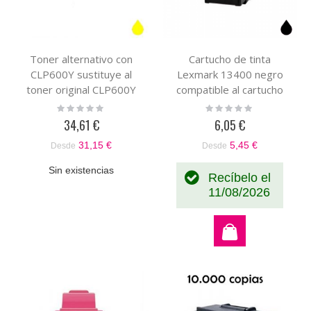
Toner alternativo con
Cartucho de tinta
CLP600Y sustituye al
Lexmark 13400 negro
toner original CLP600Y
compatible al cartucho
original Lexmark
Rating:
Rating:
0%
0%
13400HC
34,61 €
6,05 €
31,15 €
5,45 €
Desde
Desde
Sin existencias
Recíbelo el
11/08/2026