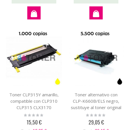
Toner CLP315Y amarillo,
Toner alternativo con
compatible con CLP310
CLP-K660B/ELS negro,
CLP315 CLX3170
sustituye al toner original
CLX3175 sustituye al
CLP660BK CLP-
Rating:
Rating:
0%
0%
toner original CLP315Y
K660B/ELS
15,50 €
29,05 €
CLT-Y4092S/ELS