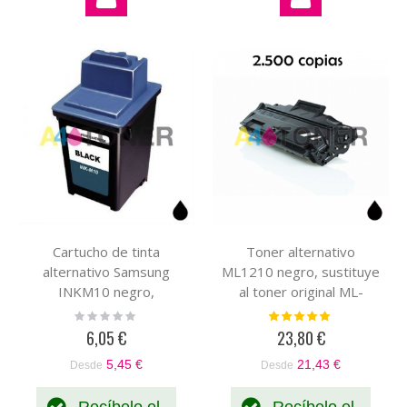
Cartucho de tinta
Toner alternativo
alternativo Samsung
ML1210 negro, sustituye
INKM10 negro,
al toner original ML-
compatible al cartucho
1210D3/ELS
Rating:
Valoración:
0%
100%
original Samsung INK-
6,05 €
23,80 €
M10
5,45 €
21,43 €
Desde
Desde
Recíbelo el
Recíbelo el