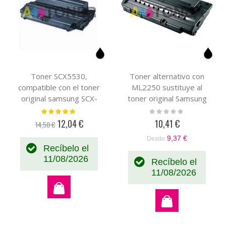
Toner SCX5530,
Toner alternativo con
compatible con el toner
ML2250 sustituye al
original samsung SCX-
toner original Samsung
D5530
ML-2250D5/SEE
Valoración:
Rating:
100%
0%
12,04 €
10,41 €
14,50 €
Precio
especial
9,37 €
Desde
Recíbelo el
11/08/2026
Recíbelo el
11/08/2026