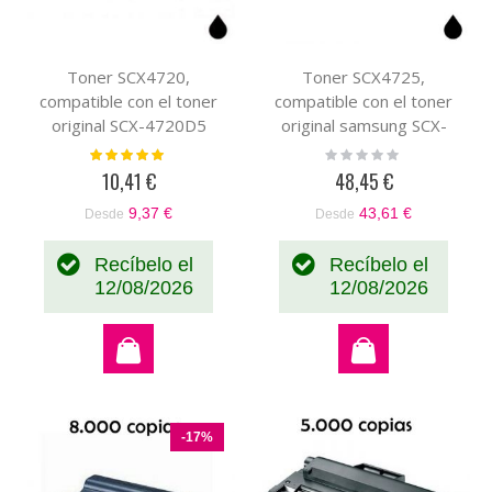
Toner SCX4720,
Toner SCX4725,
compatible con el toner
compatible con el toner
original SCX-4720D5
original samsung SCX-
D4725A/ELS
Valoración:
Rating:
100%
0%
10,41 €
48,45 €
9,37 €
43,61 €
Desde
Desde
Recíbelo el
Recíbelo el
12/08/2026
12/08/2026
-17%