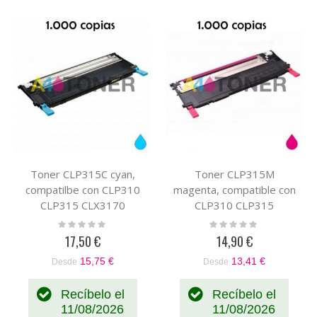
Toner CLP315C cyan,
Toner CLP315M
compatilbe con CLP310
magenta, compatible con
CLP315 CLX3170
CLP310 CLP315
CLX3175 sustituye al
CLX3170 CLX3175
Rating:
Rating:
0%
0%
toner original CLP315C
sustituye al toner original
17,50 €
14,90 €
CLT-C4092S/ELS
CLP315M CLT-
15,75 €
13,41 €
Desde
Desde
M4092S/ELS
Recíbelo el
Recíbelo el
11/08/2026
11/08/2026