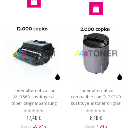
Toner alternativo con
Toner alternativo
ML3560 sustituye al
compatible con CLPK300
toner original Samsung
sustituye al toner original
ML-3560DB/SE
CLP300BK
Rating:
Rating:
0%
0%
17,40 €
8,16 €
15,67 €
7,34 €
Desde
Desde