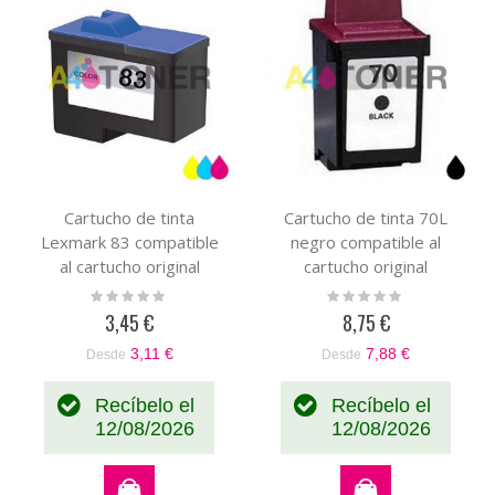
Cartucho de tinta
Cartucho de tinta 70L
Lexmark 83 compatible
negro compatible al
al cartucho original
cartucho original
Lexmark 018LX042E
012AX970E
Rating:
Rating:
0%
0%
3,45 €
8,75 €
3,11 €
7,88 €
Desde
Desde
Recíbelo el
Recíbelo el
12/08/2026
12/08/2026