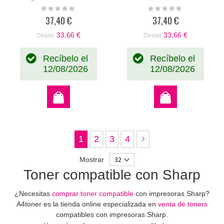
toner original
original DX25GTYA
Rating:
Rating:
0%
0%
DX25GTMA
37,40 €
37,40 €
33,66 €
33,66 €
Desde
Desde
Recíbelo el
Recíbelo el
12/08/2026
12/08/2026
Página
Actualmente estás leyendo página
Página
Página
Página
Página
Siguiente
1
2
3
4
Mostrar
Toner compatible con Sharp
¿Necesitas
comprar toner compatible
con impresoras Sharp?
A4toner es la tienda online especializada en
venta de toners
compatibles con impresoras Sharp.