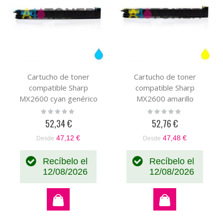
Cartucho de toner
Cartucho de toner
compatible Sharp
compatible Sharp
MX2600 cyan genérico
MX2600 amarillo
con el toner original
genérico con el toner
Rating:
Rating:
0%
0%
MX31GTCA
original MX31GTYA
52,34 €
52,76 €
47,12 €
47,48 €
Desde
Desde
Recíbelo el
Recíbelo el
12/08/2026
12/08/2026