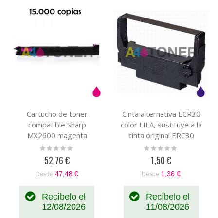
Cartucho de toner
Cinta alternativa ECR30
compatible Sharp
color LILA, sustituye a la
MX2600 magenta
cinta original ERC30
genérico con el toner
ERC34 ERC38
Rating:
Rating:
0%
0%
original MX31GTMA
C43S015244
52,76 €
1,50 €
47,48 €
1,36 €
Desde
Desde
Recíbelo el
Recíbelo el
12/08/2026
11/08/2026