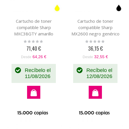
Cartucho de toner
Cartucho de toner
compatible Sharp
compatible Sharp
MXC38GTY amarillo
MX2600 negro genérico
genérico con el toner
con el toner original
Rating:
Rating:
0%
0%
original MXC310Y MX-
MX31GTBA
71,40 €
36,15 €
C38GTY
64,26 €
32,55 €
Desde
Desde
Recíbelo el
Recíbelo el
11/08/2026
12/08/2026