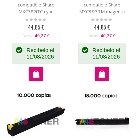
compatible Sharp
compatible Sharp
MXC38GTC cyan
MXC38GTM magenta
genérico con el toner
genérico con el toner
Rating:
Rating:
0%
0%
original MX310C
original MXC310M
44,85 €
44,85 €
MXC38GTC
MXC38GTM
40,37 €
40,37 €
Desde
Desde
Recíbelo el
Recíbelo el
11/08/2026
11/08/2026