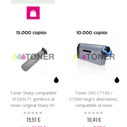
Toner Sharp compatible
Toner OKI C7100 /
SF230LT1 genérico al
C7300 negro alternativo,
toner original Sharp SF-
compatible al toner
230LT1
original OKI 41963008
Rating:
Rating:
0%
0%
19,51 €
10,41 €