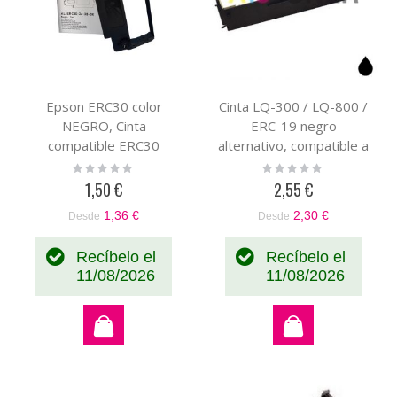
Epson ERC30 color
Cinta LQ-300 / LQ-800 /
NEGRO, Cinta
ERC-19 negro
compatible ERC30
alternativo, compatible a
ERC34 ERC38
la cinta original Epson
Rating:
Rating:
0%
0%
C43S015244
C13S015021
1,50 €
2,55 €
1,36 €
2,30 €
Desde
Desde
Recíbelo el
Recíbelo el
11/08/2026
11/08/2026