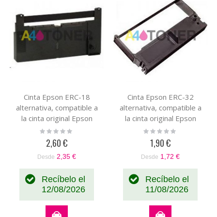
Cinta Epson ERC-18
Cinta Epson ERC-32
alternativa, compatible a
alternativa, compatible a
la cinta original Epson
la cinta original Epson
C43S015356
C43S015371
Rating:
Rating:
0%
0%
2,60 €
1,90 €
2,35 €
1,72 €
Desde
Desde
Recíbelo el
Recíbelo el
12/08/2026
11/08/2026