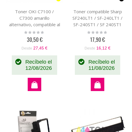
Toner OKI C7100 /
Toner compatible Sharp
C7300 amarillo
SF240LT1 / SF-240LT1 /
alternativo, compatible al
SF-240ST1 / SF 240ST1
toner original OKI
genérico
Rating:
Rating:
0%
0%
41963005
30,50 €
17,90 €
27,45 €
16,12 €
Desde
Desde
Recíbelo el
Recíbelo el
12/08/2026
11/08/2026