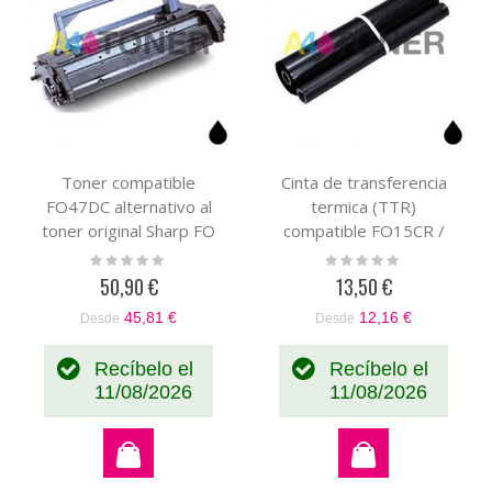
Toner compatible
Cinta de transferencia
FO47DC alternativo al
termica (TTR)
toner original Sharp FO
compatible FO15CR /
47 DC
UXCR15 alternativo a la
Rating:
Rating:
0%
0%
cinta de transferencia
50,90 €
13,50 €
térmica original FO-15CR
45,81 €
12,16 €
Desde
Desde
/ UX-CR15
Recíbelo el
Recíbelo el
11/08/2026
11/08/2026