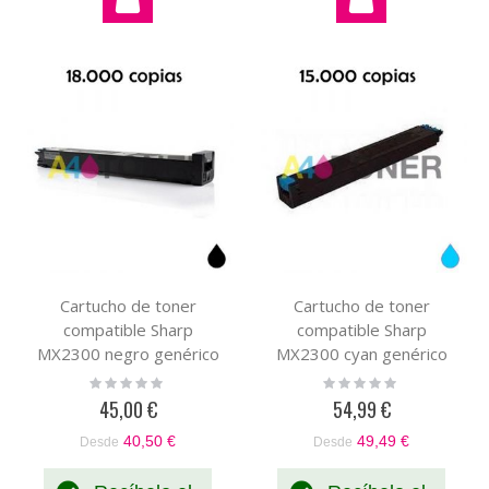
Cartucho de toner
Cartucho de toner
compatible Sharp
compatible Sharp
MX2300 negro genérico
MX2300 cyan genérico
al toner original
con el toner original
Rating:
Rating:
0%
0%
MX27GTBA
MX2300C MX27GTCA
45,00 €
54,99 €
40,50 €
49,49 €
Desde
Desde