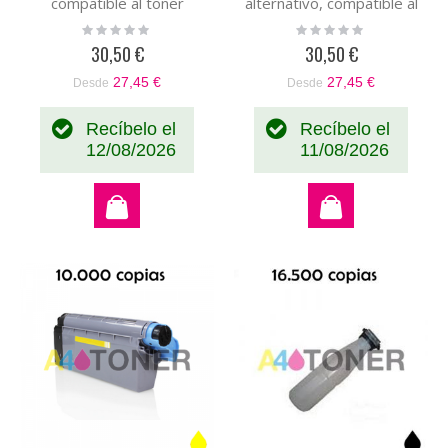
compatible al toner
alternativo, compatible al
original OKI 41963007
toner original OKI
Rating:
Rating:
0%
0%
41963006
30,50 €
30,50 €
27,45 €
27,45 €
Desde
Desde
Recíbelo el
Recíbelo el
12/08/2026
11/08/2026