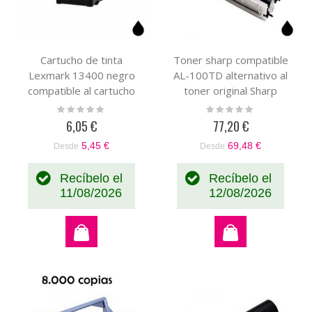
Cartucho de tinta
Toner sharp compatible
Lexmark 13400 negro
AL-100TD alternativo al
compatible al cartucho
toner original Sharp
original Lexmark
AL100TD
Rating:
Rating:
0%
0%
13400HC
6,05 €
77,20 €
5,45 €
69,48 €
Desde
Desde
Recíbelo el
Recíbelo el
11/08/2026
12/08/2026