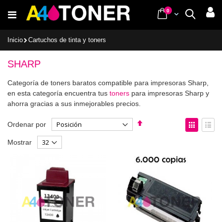
Ir
items
0
Cart
Buscar
al
contenido
Inicio
Cartuchos de tinta y toners
SHARP
Categoría de toners baratos compatible para impresoras Sharp,
en esta categoría encuentra tus
toners
para impresoras Sharp y
ahorra gracias a sus inmejorables precios.
Fijar
Ver
Ordenar por
Dirección
como
Parrilla
List
Mostrar
Descendente