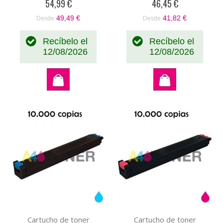
original MX2300M MX27-
original MX2300Y
54,99 €
46,45 €
GTMA
MX27GTYA
49,49 €
41,82 €
Desde
Desde
Recíbelo el
Recíbelo el
12/08/2026
12/08/2026
Cartucho de toner
Cartucho de toner