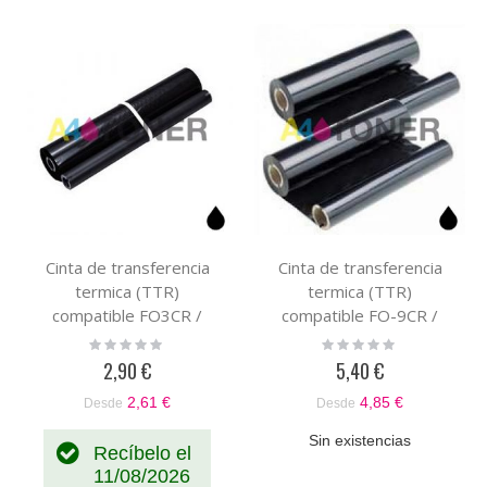
Cinta de transferencia
Cinta de transferencia
termica (TTR)
termica (TTR)
compatible FO3CR /
compatible FO-9CR /
UXC3R genérico a la
FO9CR / UX-9CR /
Rating:
Rating:
0%
0%
cinta de transferencia
UX9CR
2,90 €
5,40 €
termica original UX-3CR /
2,61 €
4,85 €
Desde
Desde
FO-3CR
Sin existencias
Recíbelo el
11/08/2026