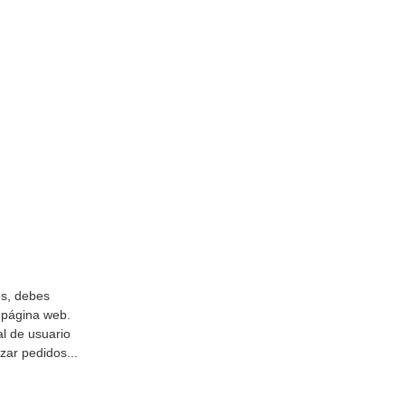
es, debes
 página web.
al de usuario
zar pedidos...