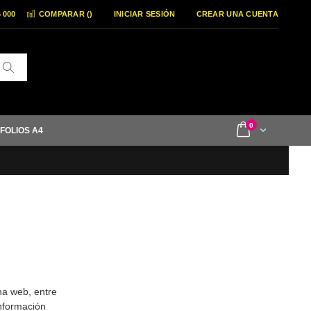
6 000
COMPARAR (
)
INICIAR SESIÓN
CREAR UNA CUENTA
Buscar
items
0
Cart
 FOLIOS A4
na web, entre
información