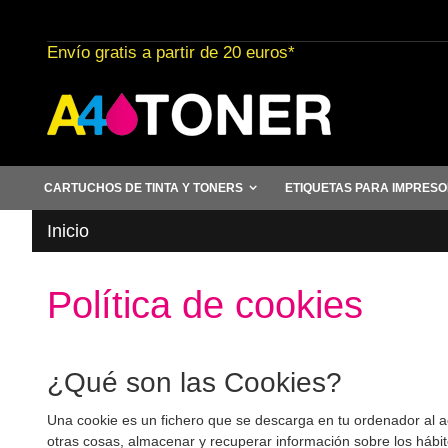
Ir
al
Envío gratis a partir de 20 euros*
contenido
CARTUCHOS DE TINTA Y TONERS
ETIQUETAS PARA IMPRES
Inicio
Política de cookies
¿Qué son las Cookies?
Una cookie es un fichero que se descarga en tu ordenador al 
otras cosas, almacenar y recuperar información sobre los hábi