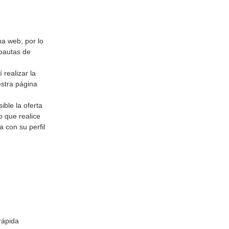
a web, por lo
 pautas de
 realizar la
estra página
ible la oferta
o que realice
 con su perfil
rápida