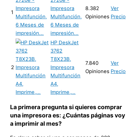
2720e -
Impresora
8.382
Ver
1
Multifunción,
Opiniones
Precio
6 Meses de
impresión...
HP DeskJet
3762
T8X23B,
7.840
Ver
2
Impresora
Opiniones
Precio
Multifunción
A4,
Imprime,...
La primera pregunta si quieres comprar
una impresora es:
¿Cuántas páginas voy
a imprimir al mes?