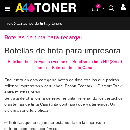
Ir
items
0
Cart
Buscar
al
contenido
Inicio
Cartuchos de tinta y toners
Botellas de tinta para recargar
Botellas de tinta para impresora
Botellas de tinta Epson (Ecotank)
-
Botellas de tinta HP (Smart
Tantk)
-
Botellas de tinta Canon
Encuentra en esta categoría botes de tinta con los que podrás
rellenar impresoras y cartuchos. Epson Econtak, HP smart Tank,
entre muchas otras.
Se trata de otra forma de reponer tinta, rellenando los cartuchos
o sistemas de tinta Ciss (tinta contínua) que ya tenemos. Un
sistema sencillo y eficaz.
✅ Botellas que encajan perfectamente en la impresora
✅ Impresión más económica