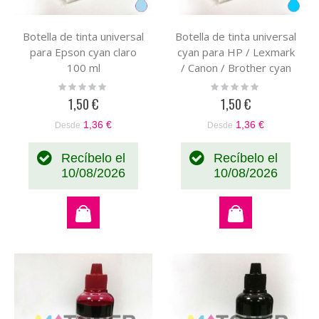
Botella de tinta universal
Botella de tinta universal
para Epson cyan claro
cyan para HP / Lexmark
100 ml
/ Canon / Brother cyan
100 ml
Rating:
Rating:
0%
0%
1,50 €
1,50 €
1,36 €
1,36 €
Desde
Desde
Recíbelo el
Recíbelo el
10/08/2026
10/08/2026