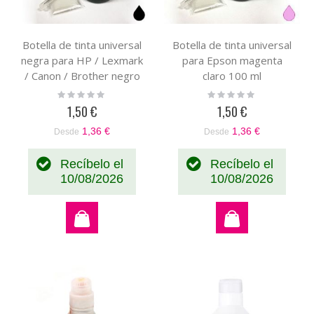
Botella de tinta universal
Botella de tinta universal
negra para HP / Lexmark
para Epson magenta
/ Canon / Brother negro
claro 100 ml
100 ml
Rating:
Rating:
0%
0%
1,50 €
1,50 €
1,36 €
1,36 €
Desde
Desde
Recíbelo el
Recíbelo el
10/08/2026
10/08/2026