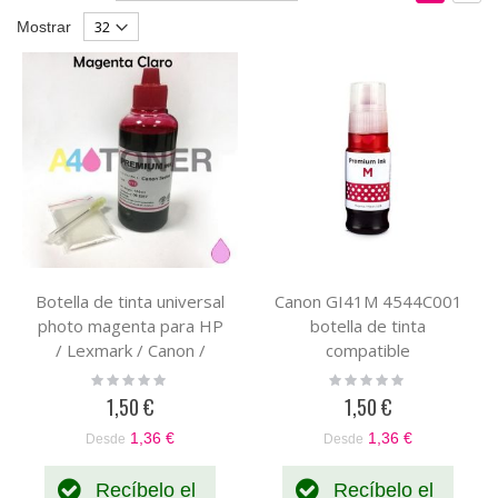
Dirección
como
Parrilla
List
Mostrar
Descendente
Botella de tinta universal
Canon GI41M 4544C001
photo magenta para HP
botella de tinta
/ Lexmark / Canon /
compatible
Brother photo magenta
Rating:
Rating:
0%
0%
100 ml
1,50 €
1,50 €
1,36 €
1,36 €
Desde
Desde
Recíbelo el
Recíbelo el