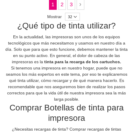
Página
Actualmente estás leyendo página
Página
Página
Página
Siguiente
1
2
3
Mostrar
¿Qué tipo de tinta utilizar?
En la actualidad, las impresoras son unos de los equipos
tecnológicos que más necesitamos y usamos en nuestro día a
día. Solo que para que esto funcione, debemos mantener la tinta
en su punto activo. En general, el dolor de cabeza de las
impresoras es la
tinta para la recarga de los cartuchos.
Si tenemos una impresora en nuestro hogar, puede que no
seamos los más expertos en este tema, por eso te explicaremos
qué tinta utilizar, cómo recargar y de qué manera hacerlo. Es
recomendable que nos aseguremos bien de realizar los pasos
correctos para que la vida útil de nuestra impresora sea la más
larga posible.
Comprar Botellas de tinta para
impresora
¿Necesitas recargas de tinta? Comprar recargas de tintas