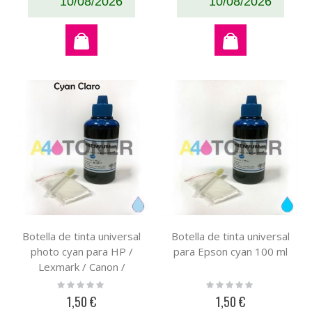
10/08/2026
10/08/2026
Botella de tinta universal
Botella de tinta universal
photo cyan para HP /
para Epson cyan 100 ml
Lexmark / Canon /
Brother photo cyan 100
Rating:
Rating:
0%
0%
ml
1,50 €
1,50 €