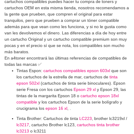
cartuchos compatibles puedes hacer tu compra de toners y
cartuchos OEM en esta misma tienda, nosotros recomendamos a
la gente que prueben, que compren el original para estar
tranquilos, pero que prueben a comprar un tóner compatible
además para que vean como les funciona, y si no le gusta como
van les devolvemos el dinero. Las diferencias a día de hoy entre
un cartucho Original y un cartucho compatible premium son muy
pocas y en el precio sí que se nota, los compatibles son mucho
más baratos.
En a4toner encontrará las últimas referencias de compatibles de
todas las marcas ✅
Tintas Espon:
cartuchos compatibles epson 603xl
que son
los cartuchos de la estrella de mar, cartuchos de
tinta
epson 502xl
(cartuchos de tinta serie binoculares). Epson
serie Fresa con los cartuchos
Epson 29 xl
y Epson 29, las
tintas de la margarita Epson 18 o
cartucho epson 18xl
compatible
y los cartuchos Epson de la serie bolígrafo y
crucigrama los
epson 16 xl
, .
Tinta Brother: Cartuchos de tinta
LC223
, brother lc3219xl /
lc3217
, cartucho Brother lc123,
cartuchos tinta brother
lc3213
o lc3211