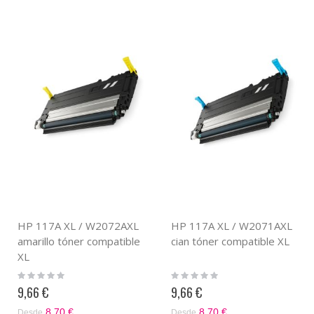
HP 117A XL / W2072AXL
HP 117A XL / W2071AXL
amarillo tóner compatible
cian tóner compatible XL
XL
Rating:
Rating:
0%
0%
9,66 €
9,66 €
8,70 €
8,70 €
Desde
Desde