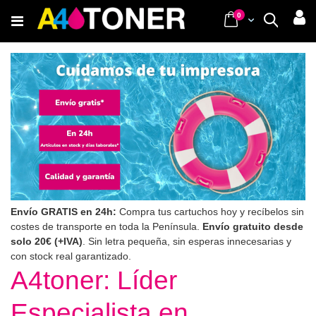
Ir
items
0
Cart
Buscar
al
contenido
Envío GRATIS en 24h:
Compra tus cartuchos hoy y recíbelos sin
costes de transporte en toda la Península.
Envío gratuito desde
solo 20€ (+IVA)
. Sin letra pequeña, sin esperas innecesarias y
con stock real garantizado.
A4toner: Líder
Especialista en