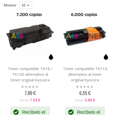
Dirección
como
Parrilla
List
Mostrar
Descendente
Toner compatible TK18 /
Toner compatible TK110
TK100 alternativo al
alternativo al toner
toner original Kyocera
original Kyocera
370QB0KX /370PU5KW
1T02FV0DE0 / TK-110
Rating:
Rating:
0%
0%
/ TK-18 / TK-100
7,80 €
6,55 €
7,03 €
5,89 €
Desde
Desde
Recíbelo el
Recíbelo el