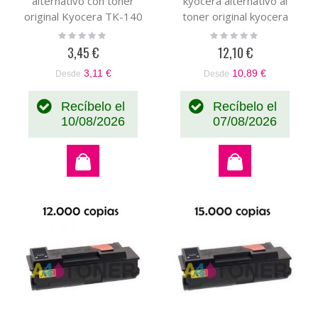
alternativo con toner
kyocera alternativo al
original Kyocera TK-140
toner original kyocera
(1T02H50EU0)
TK60 (37027060)
Rating:
Rating:
0%
0%
3,45 €
12,10 €
3,11 €
10,89 €
Desde
Desde
Recíbelo el
Recíbelo el
10/08/2026
07/08/2026