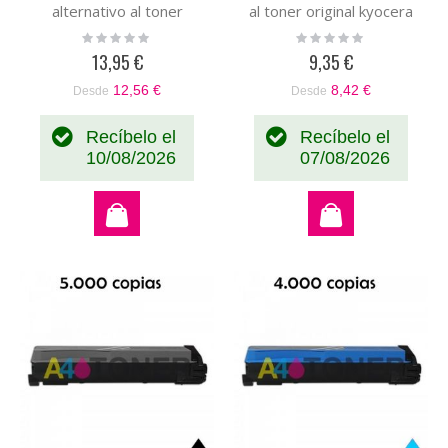
alternativo al toner
al toner original kyocera
original 37028010
1T02GA0EU0 TK330
Rating:
Rating:
0%
0%
13,95 €
9,35 €
12,56 €
8,42 €
Desde
Desde
Recíbelo el
Recíbelo el
10/08/2026
07/08/2026