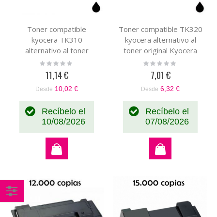
Toner compatible
Toner compatible TK320
kyocera TK310
kyocera alternativo al
alternativo al toner
toner original Kyocera
original 1T02F80EU0 (
1T02F90EU0 TK-320
Rating:
Rating:
0%
0%
TK-310 )
11,14 €
7,01 €
10,02 €
6,32 €
Desde
Desde
Recíbelo el
Recíbelo el
10/08/2026
07/08/2026
Comprar
por