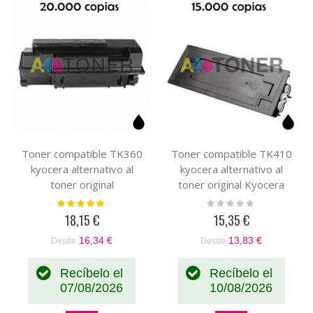
Toner compatible TK360
Toner compatible TK410
kyocera alternativo al
kyocera alternativo al
toner original
toner original Kyocera
1T02J20EU0
370AM010 TK-410
Valoración:
Rating:
100%
0%
18,15 €
15,35 €
16,34 €
13,83 €
Desde
Desde
Recíbelo el
Recíbelo el
07/08/2026
10/08/2026