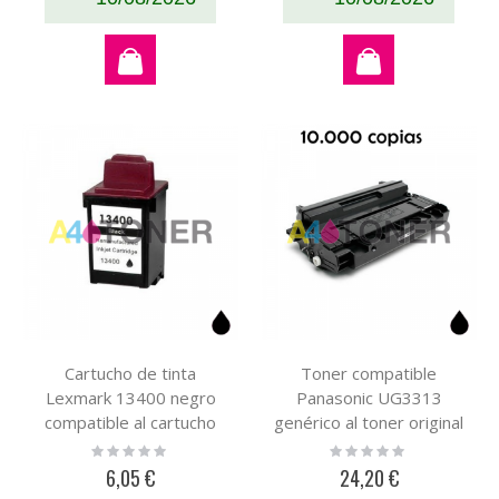
Cartucho de tinta
Toner compatible
Lexmark 13400 negro
Panasonic UG3313
compatible al cartucho
genérico al toner original
original Lexmark
Panasonic UG3313 / UG
Rating:
Rating:
0%
0%
13400HC
3313
6,05 €
24,20 €