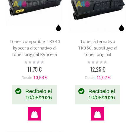
Toner compatible TK340
Toner alternativo
kyocera alternativo al
TK350, sustituye al
toner original Kyocera
toner original
1T02J00EU0 TK-340
1T02LX0NL0
Rating:
Rating:
0%
0%
11,75 €
12,25 €
10,58 €
11,02 €
Desde
Desde
Recíbelo el
Recíbelo el
10/08/2026
10/08/2026