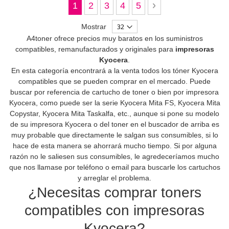
Página
Actualmente estás leyendo página
Página
Página
Página
Página
Página
Siguiente
1
2
3
4
5
Mostrar
A4toner ofrece precios muy baratos en los suministros
compatibles, remanufacturados y originales para
impresoras
Kyocera
.
En esta categoría encontrará a la venta todos los tóner Kyocera
compatibles que se pueden comprar en el mercado. Puede
buscar por referencia de cartucho de toner o bien por impresora
Kyocera, como puede ser la serie Kyocera Mita FS, Kyocera Mita
Copystar, Kyocera Mita Taskalfa, etc., aunque si pone su modelo
de su impresora Kyocera o del toner en el buscador de arriba es
muy probable que directamente le salgan sus consumibles, si lo
hace de esta manera se ahorrará mucho tiempo. Si por alguna
razón no le saliesen sus consumibles, le agredeceríamos mucho
que nos llamase por teléfono o email para buscarle los cartuchos
y arreglar el problema.
¿Necesitas comprar toners
compatibles con impresoras
Kyocera?