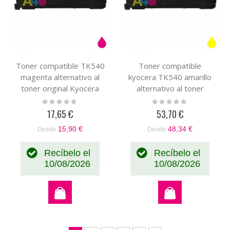
Toner compatible TK540
Toner compatible
magenta alternativo al
kyocera TK540 amarillo
toner original Kyocera
alternativo al toner
TK-540 0T2HLBEU
original Kyocera
Rating:
Rating:
0%
0%
0T2HLAEU TK-540
17,65 €
53,70 €
15,90 €
48,34 €
Desde
Desde
Recíbelo el
Recíbelo el
10/08/2026
10/08/2026