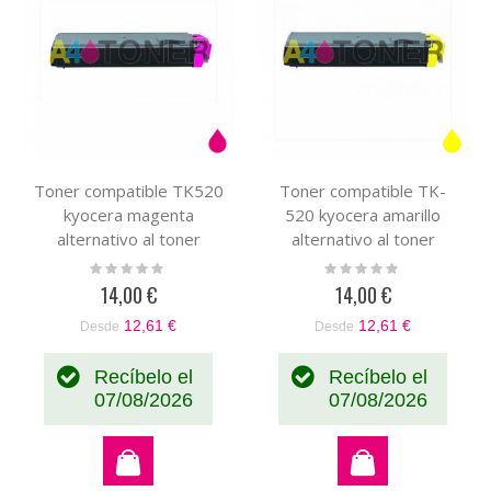
Toner compatible TK520
Toner compatible TK-
kyocera magenta
520 kyocera amarillo
alternativo al toner
alternativo al toner
original Kyocera
original Kyocera
Rating:
Rating:
0%
0%
1T02HJBEU0 TK-520
1T02HJAEU0 TK520
14,00 €
14,00 €
12,61 €
12,61 €
Desde
Desde
Recíbelo el
Recíbelo el
07/08/2026
07/08/2026