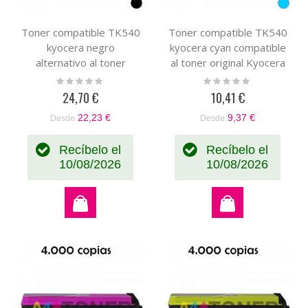
Toner compatible TK540
Toner compatible TK540
kyocera negro
kyocera cyan compatible
alternativo al toner
al toner original Kyocera
original Kyocera TK-540
TK-540 0T2HLCEU
Rating:
Rating:
0%
0%
0T2HL0EU
24,70 €
10,41 €
22,23 €
9,37 €
Desde
Desde
Recíbelo el
Recíbelo el
10/08/2026
10/08/2026