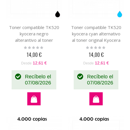
Toner compatible TK520
Toner compatible TK520
kyocera negro
kyocera cyan alternativo
alterantivo al toner
al toner original Kyocera
original Kyocera
1T02HJCEU0 TK-520
Rating:
Rating:
0%
0%
1T02HJ0EU0 TK-520
14,00 €
14,00 €
12,61 €
12,61 €
Desde
Desde
Recíbelo el
Recíbelo el
07/08/2026
07/08/2026