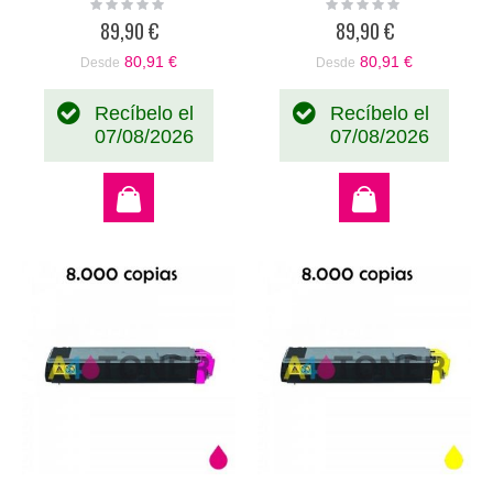
Rating:
Rating:
0%
0%
370PD0KW TK500
89,90 €
89,90 €
80,91 €
80,91 €
Desde
Desde
Recíbelo el
Recíbelo el
07/08/2026
07/08/2026