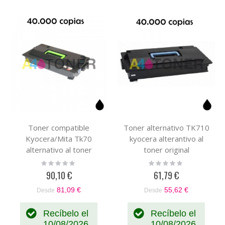
Toner compatible
Toner alternativo TK710
Kyocera/Mita Tk70
kyocera alterantivo al
alternativo al toner
toner original
original Kyocera/Mita
1T02G10EU
Rating:
Rating:
0%
0%
370AC010
90,10 €
61,79 €
81,09 €
55,62 €
Desde
Desde
Recíbelo el
Recíbelo el
10/08/2026
10/08/2026