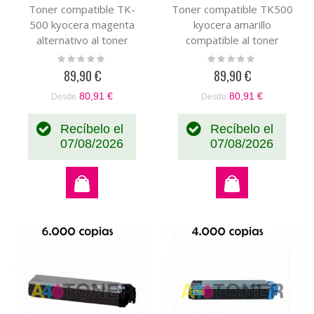
Toner compatible TK-
Toner compatible TK500
500 kyocera magenta
kyocera amarillo
alternativo al toner
compatible al toner
original kyocera
original Kyocera
Rating:
Rating:
0%
0%
370PD4KW TK500
370PD3KW TK-500
89,90 €
89,90 €
80,91 €
80,91 €
Desde
Desde
Recíbelo el
Recíbelo el
07/08/2026
07/08/2026