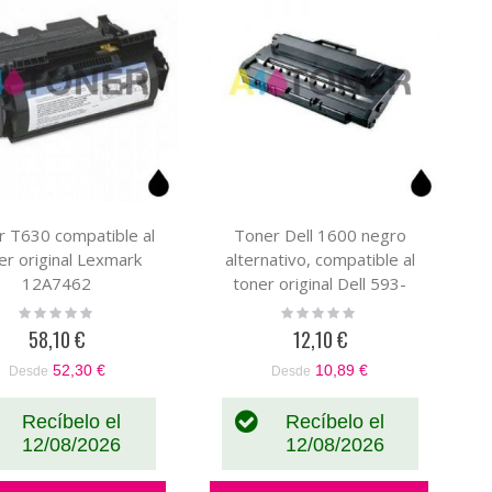
r T630 compatible al
Toner Dell 1600 negro
er original Lexmark
alternativo, compatible al
12A7462
toner original Dell 593-
10082
Rating:
Rating:
0%
0%
58,10 €
12,10 €
52,30 €
10,89 €
Desde
Desde
Recíbelo el
Recíbelo el
12/08/2026
12/08/2026