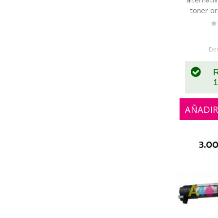
toner or
Ra
0
De
R
1
AÑADIR