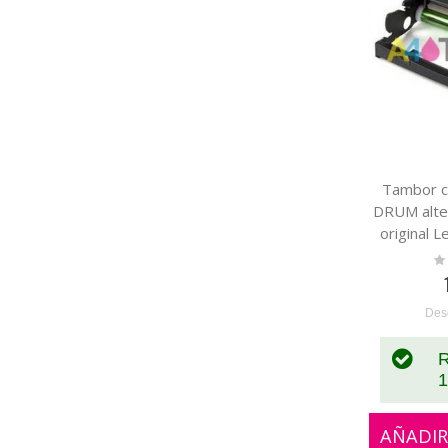
Tambor c
DRUM alter
original 
Ra
0
Des
R
1
AÑADIR