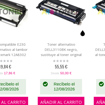
ompatible E230
Toner alternativo
T
nativo al tambor
DELL3110BK negro,
DELL3
Lexmark 12A8302
sustituye al toner original
al ton
593-10170
ting:
Rating:
%
0%
19,84 €
55,55 €
17,86 €
50,00 €
de
Desde
ecíbelo el
Recíbelo el
2/08/2026
12/08/2026
 AL CARRITO
AÑADIR AL CARRITO
AÑA