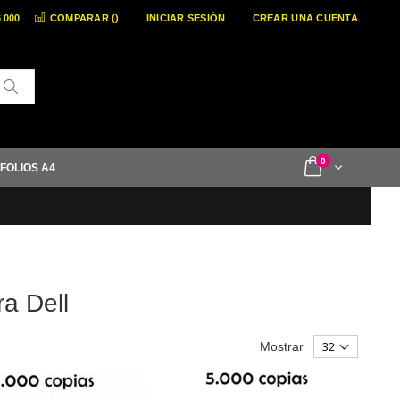
6 000
COMPARAR (
)
INICIAR SESIÓN
CREAR UNA CUENTA
Buscar
items
0
Cart
 FOLIOS A4
ra Dell
Mostrar