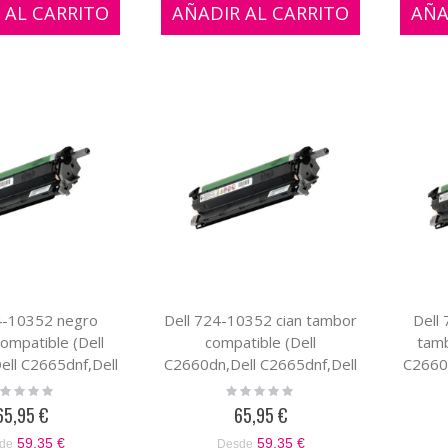
 AL CARRITO
AÑADIR AL CARRITO
AÑA
4-10352 negro
Dell 724-10352 cian tambor
Dell
ompatible (Dell
compatible (Dell
tamb
ll C2665dnf,Dell
C2660dn,Dell C2665dnf,Dell
C2660d
ell C3760N,Dell
C3760DN,Dell C3760N,Dell
C3760
ting:
Rating:
%
0%
765DNF)
C3765DNF)
65,95 €
65,95 €
59,35 €
59,35 €
de
Desde