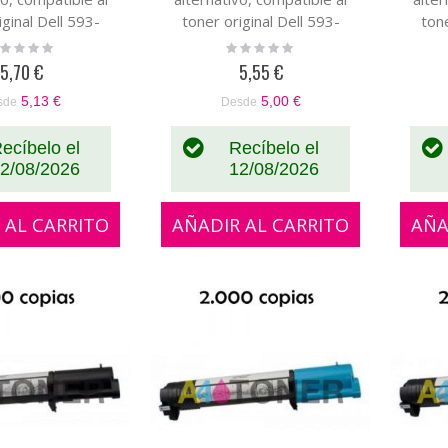
iginal Dell 593-
toner original Dell 593-
tone
10258
10259
ting:
Rating:
%
0%
5,70 €
5,55 €
5,13 €
5,00 €
sde
Desde
ecíbelo el
Recíbelo el
2/08/2026
12/08/2026
 AL CARRITO
AÑADIR AL CARRITO
AÑA