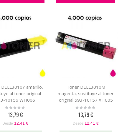
 DELL3010Y amarillo,
Toner DELL3010M
tuye al toner original
magenta, sustituye al toner
93-10156 WH006
original 593-10157 XH005
Rating:
Rating:
0%
0%
13,79 €
13,79 €
12,41 €
12,41 €
Desde
Desde