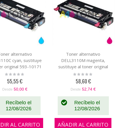
oner alternativo
Toner alternativo
110C cyan, sustituye
DELL3110M magenta,
er original 593-10171
sustituye al toner original
593-10172
Rating:
Rating:
0%
0%
55,55 €
58,60 €
50,00 €
52,74 €
Desde
Desde
Recíbelo el
Recíbelo el
12/08/2026
12/08/2026
DIR AL CARRITO
AÑADIR AL CARRITO