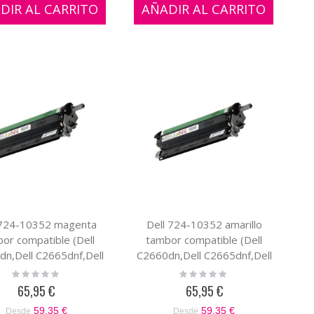
DIR AL CARRITO
AÑADIR AL CARRITO
 724-10352 magenta
Dell 724-10352 amarillo
or compatible (Dell
tambor compatible (Dell
n,Dell C2665dnf,Dell
C2660dn,Dell C2665dnf,Dell
DN,Dell C3760N,Dell
C3760DN,Dell C3760N,Dell
Rating:
Rating:
0%
0%
C3765DNF)
C3765DNF)
65,95 €
65,95 €
59,35 €
59,35 €
Desde
Desde