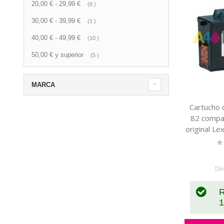
20,00 €
-
29,99 €
artículo
6
30,00 €
-
39,99 €
artículo
1
40,00 €
-
49,99 €
artículo
10
50,00 €
y superior
artículo
5
MARCA
Cartucho 
82 compat
original L
Ra
0
De
R
1