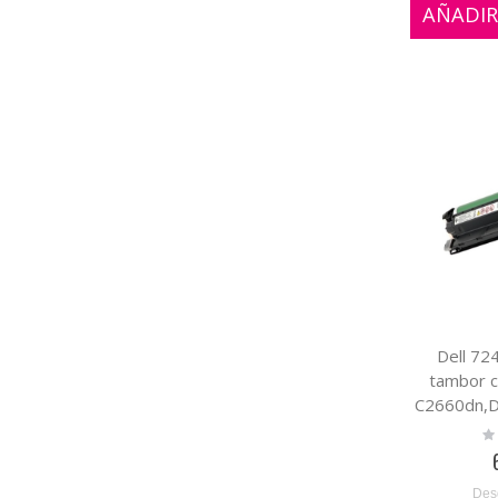
AÑADIR
Dell 72
tambor c
C2660dn,De
C3760DN,D
Ra
0
C3
Des