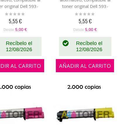
r original Dell 593-
toner original Dell 593-
10261
10260
Rating:
Rating:
0%
0%
5,55 €
5,55 €
5,00 €
5,00 €
Desde
Desde
Recíbelo el
Recíbelo el
12/08/2026
12/08/2026
DIR AL CARRITO
AÑADIR AL CARRITO