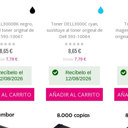
LL3000BK negro,
Toner DELL3000C cyan,
T
l toner original de
sustituye al toner original de
magent
 593-10067
Dell 593-10064
origin
ting:
Rating:
%
0%
8,65 €
8,65 €
7,79 €
7,79 €
sde
Desde
ecíbelo el
Recíbelo el
2/08/2026
12/08/2026
 AL CARRITO
AÑADIR AL CARRITO
AÑA