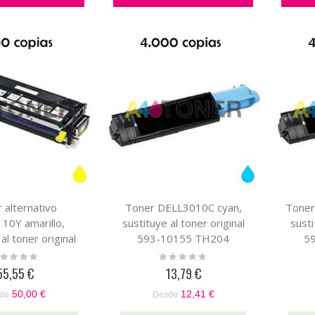
 alternativo
Toner DELL3010C cyan,
Toner
10Y amarillo,
sustituye al toner original
susti
al toner original
593-10155 TH204
5
3-10173
ting:
Rating:
%
0%
55,55 €
13,79 €
50,00 €
12,41 €
de
Desde