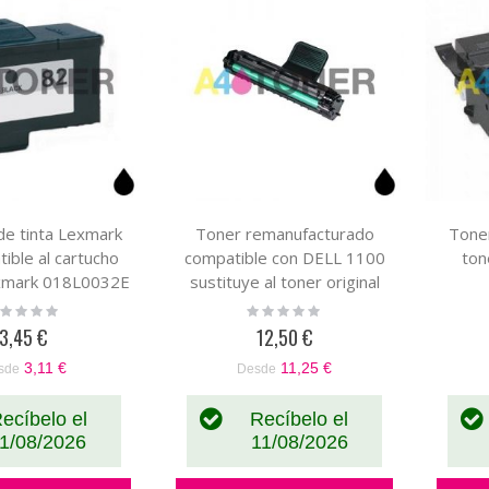
de tinta Lexmark
Toner remanufacturado
Tone
ible al cartucho
compatible con DELL 1100
ton
exmark 018L0032E
sustituye al toner original
ML-1610D3
ting:
Rating:
%
0%
3,45 €
12,50 €
3,11 €
11,25 €
sde
Desde
ecíbelo el
Recíbelo el
1/08/2026
11/08/2026