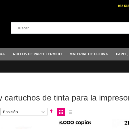
937 56
Buscar
ORA
ROLLOS DE PAPEL TÉRMICO
MATERIAL DE OFICINA
PAPEL,
 cartuchos de tinta para la impreso
Fijar
Ver
Dirección
como
Parrilla
Lista
Descendente