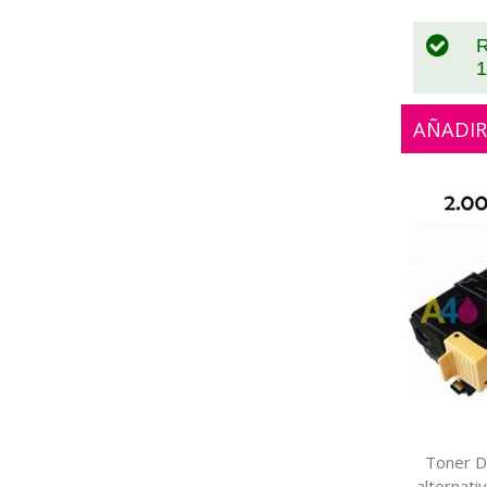
R
1
AÑADIR
Toner D
alternati