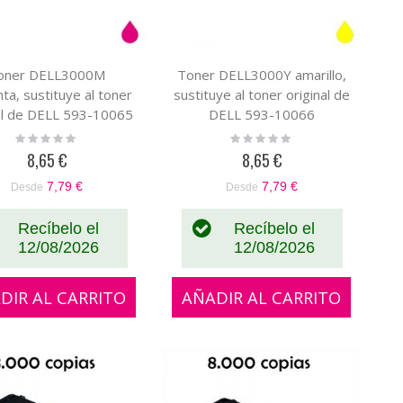
oner DELL3000M
Toner DELL3000Y amarillo,
a, sustituye al toner
sustituye al toner original de
al de DELL 593-10065
DELL 593-10066
Rating:
Rating:
0%
0%
8,65 €
8,65 €
7,79 €
7,79 €
Desde
Desde
Recíbelo el
Recíbelo el
12/08/2026
12/08/2026
DIR AL CARRITO
AÑADIR AL CARRITO