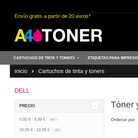
Ir
al
Envío gratis a partir de 20 euros*
contenido
CARTUCHOS DE TINTA Y TONERS
ETIQUETAS PARA IMPRES
Inicio
Cartuchos de tinta y toners
DELL
Tóner y
PRECIO
0,00 €
-
9,99 €
artículo
Ordenar por
49
10,00 €
-
19,99 €
artículo
35