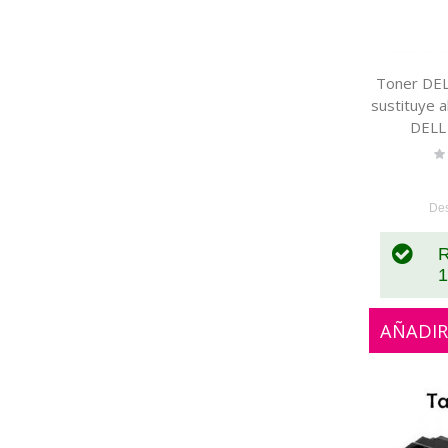
Toner DE
sustituye a
DELL
Ra
0
De
R
1
AÑADIR