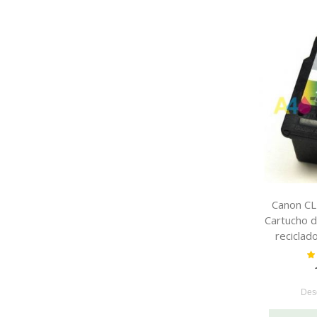
Canon CL-
Cartucho d
reciclad
Va
Des