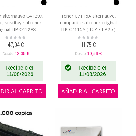
r alternativo C4129X
Toner C7115A alternativo,
o, sustituye al toner
compatible al toner original
riginal HP C4129X
HP C7115A ( 15A / EP25 )
Rating:
Rating:
0%
0%
47,04 €
11,75 €
42,35 €
10,58 €
Desde
Desde
Recíbelo el
Recíbelo el
11/08/2026
11/08/2026
DIR AL CARRITO
AÑADIR AL CARRITO