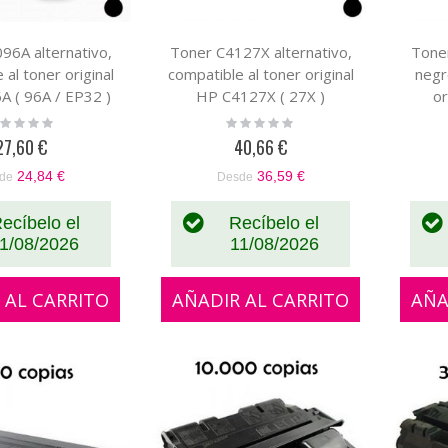
96A alternativo,
Toner C4127X alternativo,
Tone
 al toner original
compatible al toner original
negr
 ( 96A / EP32 )
HP C4127X ( 27X )
o
ting:
Rating:
%
0%
27,60 €
40,66 €
24,84 €
36,59 €
de
Desde
ecíbelo el
Recíbelo el
1/08/2026
11/08/2026
 AL CARRITO
AÑADIR AL CARRITO
AÑA