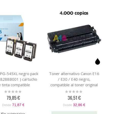
 PG-545XL negro pack
Toner alternativo Canon E16
( 8288B001 ) cartucho
/ E30 / E40 negro,
 tinta compatible
compatible al toner original
Canon 1491A003
Rating:
Rating:
0%
0%
79,85 €
36,51 €
71,87 €
32,86 €
Desde
Desde
Sin existencias