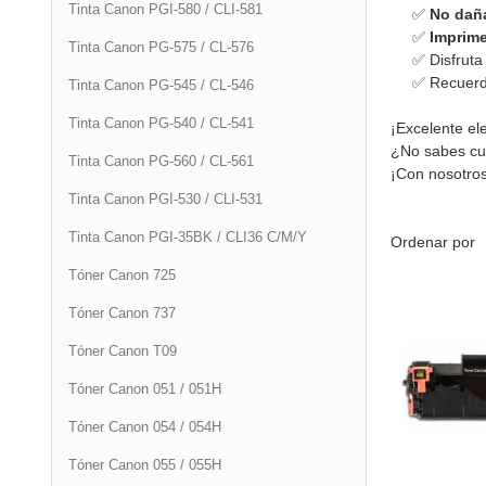
Tinta Canon PGI-580 / CLI-581
✅
No daña
✅
Imprime
Tinta Canon PG-575 / CL-576
✅ Disfruta
✅ Recuer
Tinta Canon PG-545 / CL-546
Tinta Canon PG-540 / CL-541
¡Excelente el
¿No sabes cuá
Tinta Canon PG-560 / CL-561
¡Con nosotros
Tinta Canon PGI-530 / CLI-531
Tinta Canon PGI-35BK / CLI36 C/M/Y
Ordenar por
Tóner Canon 725
Tóner Canon 737
Tóner Canon T09
Tóner Canon 051 / 051H
Tóner Canon 054 / 054H
Tóner Canon 055 / 055H