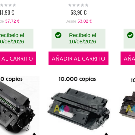
Nº91A ) negro
ting:
Rating:
%
0%
41,90 €
58,90 €
37,72 €
53,02 €
de
Desde
ecíbelo el
Recíbelo el
0/08/2026
10/08/2026
 AL CARRITO
AÑADIR AL CARRITO
AÑA