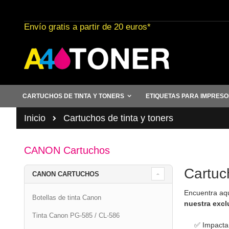
Ir
al
Envío gratis a partir de 20 euros*
contenido
CARTUCHOS DE TINTA Y TONERS
ETIQUETAS PARA IMPRES
Inicio
Cartuchos de tinta y toners
CANON Cartuchos
Cartuc
CANON CARTUCHOS
Encuentra aq
Botellas de tinta Canon
nuestra excl
Tinta Canon PG-585 / CL-586
✅ Impacta lo