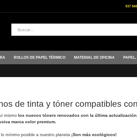
937 56
Buscar
ORA
ROLLOS DE PAPEL TÉRMICO
MATERIAL DE OFICINA
PAPEL,
hos de tinta y tóner compatibles c
uí mismo
los nuevos tóners renovados con la última actualización
usiva marca color premium.
 mínimo posible a nuestro planeta
¡Son más ecológicos!