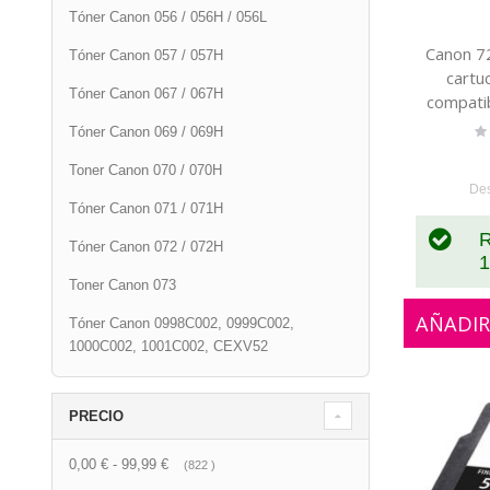
Tóner Canon 056 / 056H / 056L
Canon 7
Tóner Canon 057 / 057H
cartu
Tóner Canon 067 / 067H
compatib
Ra
Tóner Canon 069 / 069H
0
Toner Canon 070 / 070H
De
Tóner Canon 071 / 071H
R
Tóner Canon 072 / 072H
1
Toner Canon 073
AÑADIR
Tóner Canon 0998C002, 0999C002,
1000C002, 1001C002, CEXV52
PRECIO
0,00 €
-
99,99 €
artículo
822