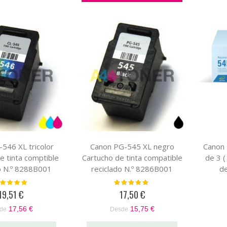
546 XL tricolor
Canon PG-545 XL negro
Canon
e tinta comptible
Cartucho de tinta compatible
de 3 
o N.º 8288B001
reciclado N.º 8286B001
de
loración:
Valoración:
100%
96%
19,51 €
17,50 €
17,56 €
15,75 €
de
Desde