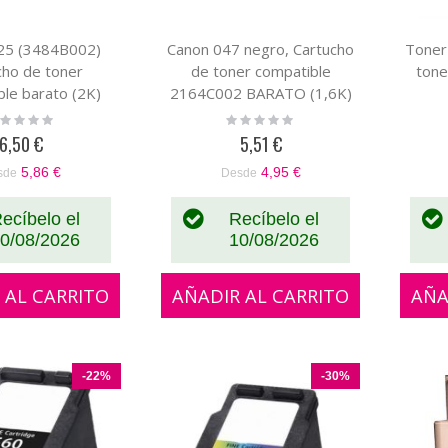
25 (3484B002)
Canon 047 negro, Cartucho
Toner
cho de toner
de toner compatible
tone
le barato (2K)
2164C002 BARATO (1,6K)
ting:
Rating:
%
0%
6,50 €
5,51 €
5,86 €
4,95 €
sde
Desde
ecíbelo el
Recíbelo el
0/08/2026
10/08/2026
 AL CARRITO
AÑADIR AL CARRITO
AÑA
-22%
-30%