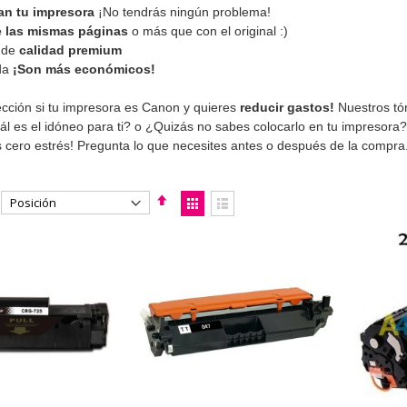
n tu impresora
¡No tendrás ningún problema!
 las mismas páginas
o más que con el original :)
 de
calidad premium
da
¡Son más económicos!
ección si tu impresora es Canon y quieres
reducir gastos!
Nuestros tó
l es el idóneo para ti? o ¿Quizás no sabes colocarlo en tu impresora?
 cero estrés! Pregunta lo que necesites antes o después de la compra.
Fijar
Ver
Dirección
como
Parrilla
Lista
Descendente