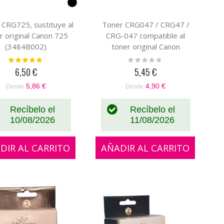
 CRG725, sustituye al
Toner CRG047 / CRG47 /
r original Canon 725
CRG-047 compatible al
(3484B002)
toner original Canon
2164C002
Valoración:
Rating:
100%
0%
6,50 €
5,45 €
5,86 €
4,90 €
Desde
Desde
Recíbelo el
Recíbelo el
10/08/2026
11/08/2026
DIR AL CARRITO
AÑADIR AL CARRITO