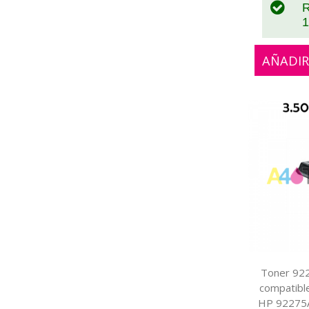
R
1
AÑADIR
Toner 922
compatible
HP 92275A