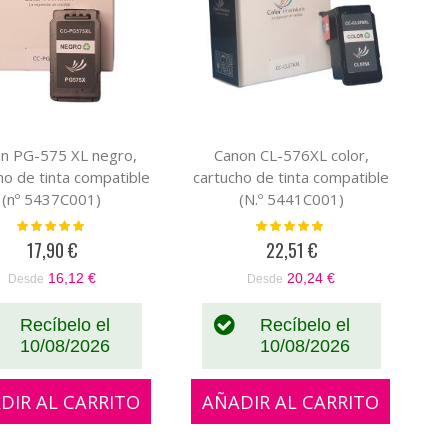
n PG-575 XL negro,
Canon CL-576XL color,
ho de tinta compatible
cartucho de tinta compatible
(nº 5437C001)
(N.º 5441C001)
Valoración:
Valoración:
100%
100%
17,90 €
22,51 €
16,12 €
20,24 €
Desde
Desde
Recíbelo el
Recíbelo el
10/08/2026
10/08/2026
DIR AL CARRITO
AÑADIR AL CARRITO