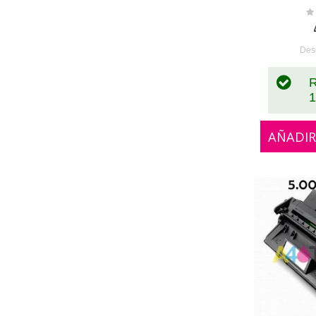
Ra
0
Des
R
1
AÑADIR