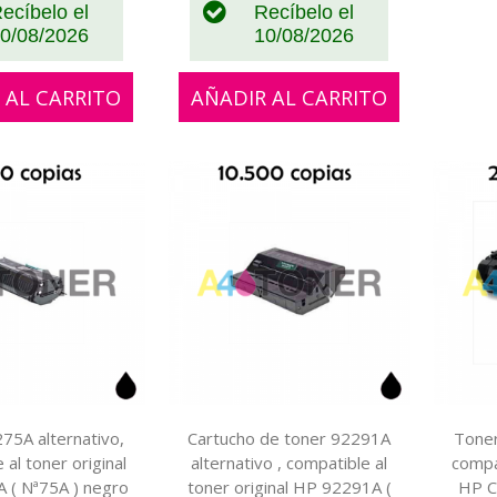
ecíbelo el
Recíbelo el
0/08/2026
10/08/2026
 AL CARRITO
AÑADIR AL CARRITO
75A alternativo,
Cartucho de toner 92291A
Toner
 al toner original
alternativo , compatible al
compat
 ( Nª75A ) negro
toner original HP 92291A (
HP C