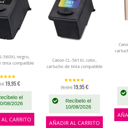
Cano
cartuc
G-560XL negro,
Canon CL-561XL color,
e tinta compatible
cartucho de tinta compatible
loración:
Valoración:
100%
19,95 €
9 €
Precio
100%
19,95 €
28,50 €
Precio
especial
especial
ecíbelo el
Recíbelo el
0/08/2026
10/08/2026
AÑA
 AL CARRITO
AÑADIR AL CARRITO