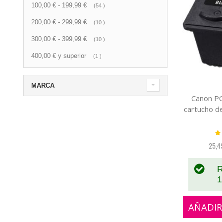
100,00 €
-
199,99 €
artículo
54
200,00 €
-
299,99 €
artículo
10
300,00 €
-
399,99 €
artículo
10
400,00 €
y superior
artículo
1
MARCA
Canon P
cartucho d
Va
25,4
R
1
AÑADIR