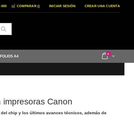
6 000
COMPARAR (
)
INICIAR SESIÓN
CREAR UNA CUENTA
Buscar
items
0
Cart
 FOLIOS A4
on impresoras Canon
 del chip y los últimos avances técnicos, además de