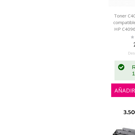
Toner C40
compatible
HP C4096A
Ra
0
Des
R
1
AÑADIR