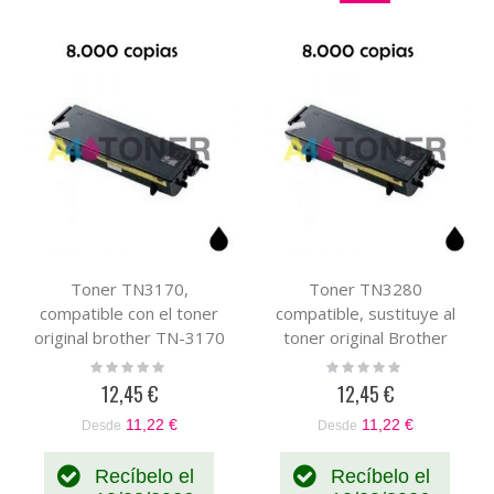
Toner TN3170,
Toner TN3280
compatible con el toner
compatible, sustituye al
original brother TN-3170
toner original Brother
TN-3280
Rating:
Rating:
0%
0%
12,45 €
12,45 €
11,22 €
11,22 €
Desde
Desde
Recíbelo el
Recíbelo el