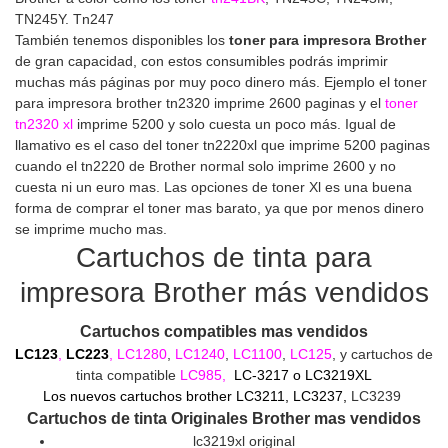
TN245Y. Tn247
También tenemos disponibles los
toner para impresora Brother
de gran capacidad, con estos consumibles podrás imprimir
muchas más páginas por muy poco dinero más. Ejemplo el toner
para impresora brother tn2320 imprime 2600 paginas y el
toner
tn2320 xl
imprime 5200 y solo cuesta un poco más. Igual de
llamativo es el caso del toner tn2220xl que imprime 5200 paginas
cuando el tn2220 de Brother normal solo imprime 2600 y no
cuesta ni un euro mas. Las opciones de toner Xl es una buena
forma de comprar el toner mas barato, ya que por menos dinero
se imprime mucho mas.
Cartuchos de tinta para
impresora Brother más vendidos
Cartuchos compatibles mas vendidos
LC123
,
LC223
, LC1280
,
LC1240
,
LC1100
,
LC125
, y cartuchos de
tinta compatible
LC985,
LC-3217 o LC3219XL
Los nuevos cartuchos brother LC3211, LC3237,
LC3239
Cartuchos de tinta Originales Brother mas vendidos
lc3219xl original