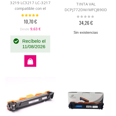
3219 LC3217 LC-3217
TINTA VAL
compatible con el
DCPJ772DW/MFCJ890D
cartucho de tinta original
Valoración:
W
Rating:
100%
Brother
0%
10,70 €
34,26 €
LC3219XLVALDR
9,63 €
Desde
LC3219XLVAL
Sin existencias
Recíbelo el
11/08/2026