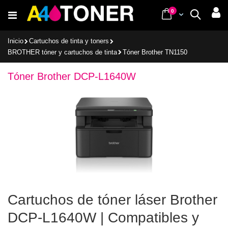
Ir
items
0
Cart
Buscar
al
contenido
Inicio
Cartuchos de tinta y toners
BROTHER tóner y cartuchos de tinta
Tóner Brother TN1150
Tóner Brother DCP-L1640W
Cartuchos de tóner láser Brother
DCP-L1640W | Compatibles y