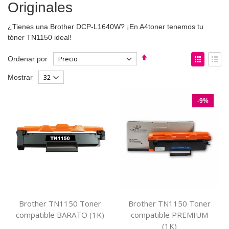
Originales
¿Tienes una Brother DCP-L1640W? ¡En A4toner tenemos tu
tóner TN1150 ideal!
Fijar
Ver
Ordenar por
Dirección
como
Parrilla
List
Mostrar
Descendente
-9%
Brother TN1150 Toner
Brother TN1150 Toner
compatible BARATO (1K)
compatible PREMIUM
(1K)