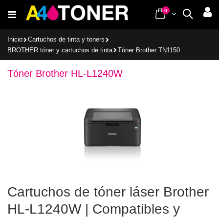
Ir
items
0
Cart
Buscar
al
contenido
Inicio
Cartuchos de tinta y toners
BROTHER tóner y cartuchos de tinta
Tóner Brother TN1150
Tóner Brother HL-L1240W
Cartuchos de tóner láser Brother
HL-L1240W | Compatibles y