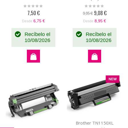
Rating:
Rating:
0%
0%
7,50 €
9,08 €
9,95 €
Precio
especial
6,75 €
8,95 €
Desde
Desde
Recíbelo el
Recíbelo el
10/08/2026
10/08/2026
NEW
Brother TN1150XL