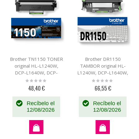
Brother TN1150 TONER
Brother DR1150
original HL-L1240W,
TAMBOR original HL-
DCP-L1640W, DCP-
L1240W, DCP-L1640W,
L1660W
DCP-L1660W
Rating:
Rating:
0%
0%
48,40 €
66,55 €
Recíbelo el
Recíbelo el
12/08/2026
12/08/2026