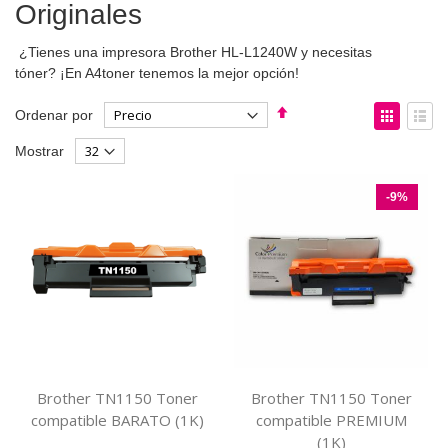
Originales
¿Tienes una impresora Brother HL-L1240W y necesitas
tóner? ¡En A4toner tenemos la mejor opción!
Fijar
Ver
Ordenar por
Dirección
como
Parrilla
List
Mostrar
Descendente
-9%
Brother TN1150 Toner
Brother TN1150 Toner
compatible BARATO (1K)
compatible PREMIUM
(1K)