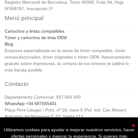
Registro Mercantil de Barcelona, Tomo 40068, Folio 94, Hoja
Nº358787, Inscripción 1ª
Menú principal
Cartuchos y tintas compatibles
Tóner y cartuchos de tinta OEM
Blog
Empresa especializada en la venta de tóner compatible, tóner
remanufacturados, tóner originales o tóner OEM. Asesoramiento
gratuito sobre impresoras, la compra de tus tóneres te saldrá lo
más barata posible.
Contacto
Departamento Comercial: 937 566 000
WhatsApp +34 687565401
Plaça Pere Llauger i Prim, nº 18, nave 9 (Pol. Ind. Can Misser)
Autopista del Maresme C-32, Salida 113
08360, Canet de Mar (Barcelona)
Horario de Atención al cliente:
Utilizamos cookies para ayudar a mejorar nuestros servicios, hacer
C
De lunes a jueves de 8:00 a 17:00,
ofertas personales y mejorar tu experiencia. Si quieres más