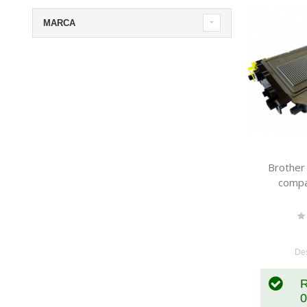
MARCA
Brother
compa
Ra
0
De
R
0