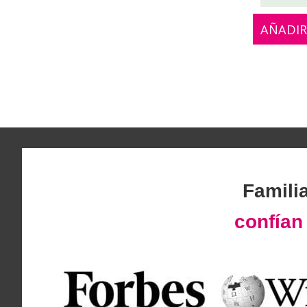
AÑADIR
Famili
confía