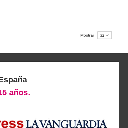
Mostrar
 España
15 años.