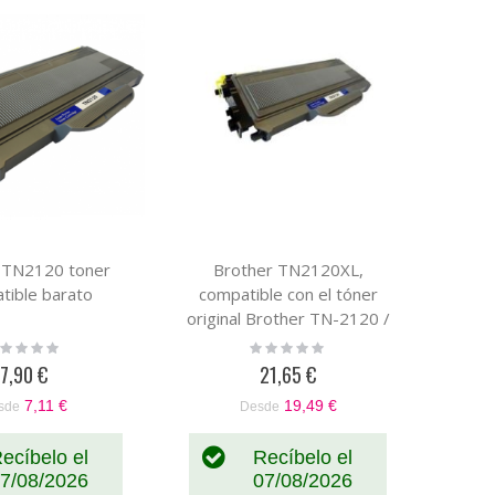
Descendente
 TN2120 toner
Brother TN2120XL,
tible barato
compatible con el tóner
original Brother TN-2120 /
SP1200
ting:
Rating:
%
0%
7,90 €
21,65 €
7,11 €
19,49 €
sde
Desde
ecíbelo el
Recíbelo el
7/08/2026
07/08/2026