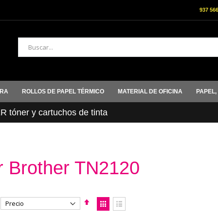
937 56
Buscar
ORA
ROLLOS DE PAPEL TÉRMICO
MATERIAL DE OFICINA
PAPEL,
tóner y cartuchos de tinta
r Brother TN2120
Fijar
Ver
Dirección
como
Parrilla
Lista