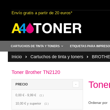
Ir
al
Envío gratis a partir de 20 euros*
contenido
CARTUCHOS DE TINTA Y TONERS
ETIQUETAS PARA IMPRES
Inicio
Cartuchos de tinta y toners
BROTHER 
Toner Brother TN2120
Tone
PRECIO
0,00 €
-
9,99 €
artículo
1
Ordenar por
10,00 €
y superior
artículo
1