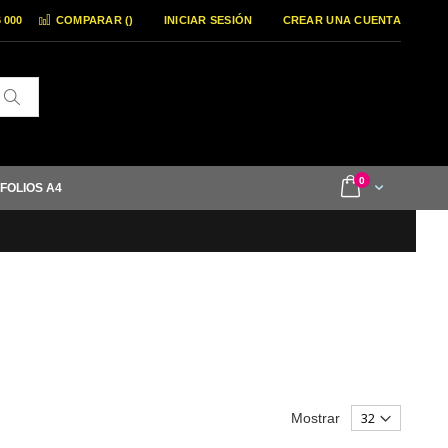
6 000
COMPARAR (
)
INICIAR SESIÓN
CREAR UNA CUENTA
Buscar
items
0
Cart
 FOLIOS A4
Mostrar