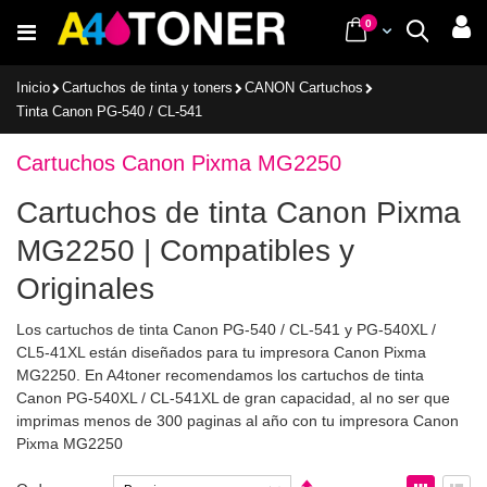
Ir
items
0
Cart
Buscar
al
contenido
Inicio
Cartuchos de tinta y toners
CANON Cartuchos
Tinta Canon PG-540 / CL-541
Cartuchos Canon Pixma MG2250
Cartuchos de tinta Canon Pixma
MG2250 | Compatibles y
Originales
Los cartuchos de tinta Canon PG-540 / CL-541 y PG-540XL /
CL5-41XL están diseñados para tu impresora Canon Pixma
MG2250. En A4toner recomendamos los cartuchos de tinta
Canon PG-540XL / CL-541XL de gran capacidad, al no ser que
imprimas menos de 300 paginas al año con tu impresora Canon
Pixma MG2250
Fijar
Ver