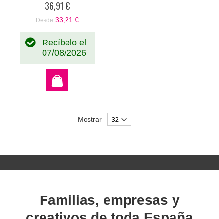
original Canon 5226B005
36,91 €
33,21 €
Desde
Recíbelo el
07/08/2026
Mostrar
Familias, empresas y
creativos de toda España