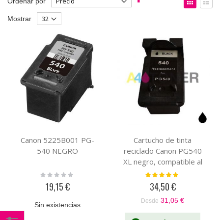
Ordenar por
Dirección
como
Parrilla
List
Mostrar
Descendente
Canon 5225B001 PG-
Cartucho de tinta
540 NEGRO
reciclado Canon PG540
XL negro, compatible al
cartucho original Canon
Rating:
Valoración:
0%
100%
5222B005
19,15 €
34,50 €
31,05 €
Desde
Sin existencias