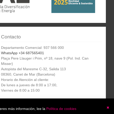
Contacto
Departamento Comercial: 937 566 000
WhatsApp +34 687565401
Plaça Pere Llauger i Prim, nº 18, nave 9 (Pol. Ind. Can
Misser)
Autopista del Maresme C-32, Salida 113
08360, Canet de Mar (Barcelona)
Horario de Atención al cliente:
De lunes a jueves de 8:00 a 17:00,
Viernes de 8:00 a 15:00
Boletín
etín informativo
Suscribirse
ieres más información, lee la
Política de cookies
informativo
Ce
He leído y acepto la
política de privacidad