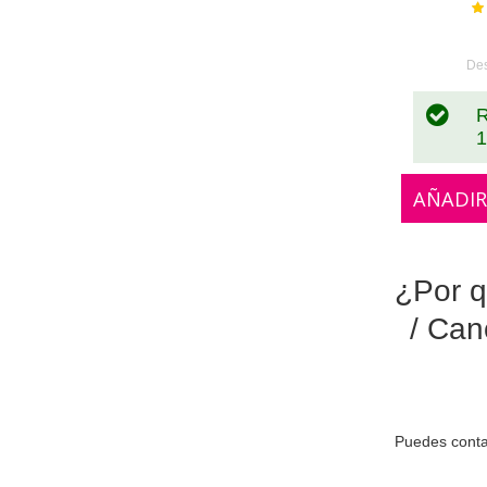
Va
De
R
1
AÑADIR
¿Por q
/ Can
Puedes conta