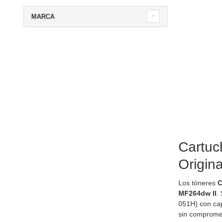
MARCA
Cartuc
Origin
Los tóneres
C
MF264dw II
.
051H) con cap
sin compromet