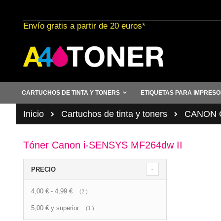
Ir
al
Envío gratis a partir de 20 euros*
contenido
CARTUCHOS DE TINTA Y TONERS
ETIQUETAS PARA IMPRES
Inicio
Cartuchos de tinta y toners
CANON C
Tóner Canon i-SENSYS MF264dw II
PRECIO
4,00 €
-
4,99 €
artículo
2
5,00 €
y superior
artículo
1