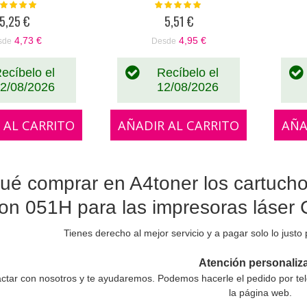
loración:
Valoración:
100%
100%
5,25 €
5,51 €
4,73 €
4,95 €
sde
Desde
ecíbelo el
Recíbelo el
2/08/2026
12/08/2026
 AL CARRITO
AÑADIR AL CARRITO
AÑA
ué comprar en A4toner los cartuch
on 051H para las impresoras láse
Tienes derecho al mejor servicio y a pagar solo lo justo
Atención personaliz
ctar con nosotros y te ayudaremos. Podemos hacerle el pedido por tel
la página web.