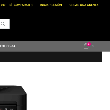
6 000
COMPARAR (
)
INICIAR SESIÓN
CREAR UNA CUENTA
Buscar
items
0
Cart
 FOLIOS A4