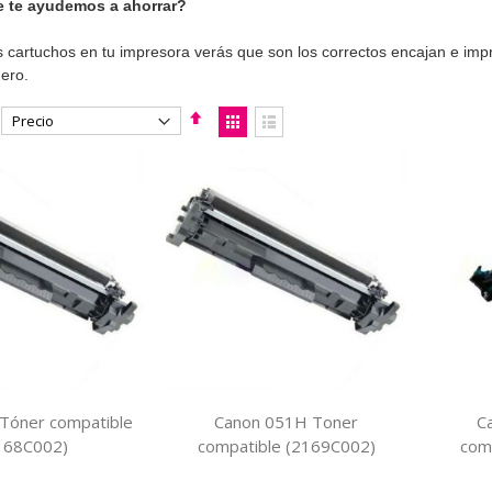
 te ayudemos a ahorrar?
s cartuchos en tu impresora verás que son los correctos encajan e imp
ero.
Fijar
Ver
Dirección
como
Parrilla
Lista
Descendente
Tóner compatible
Canon 051H Toner
C
168C002)
compatible (2169C002)
com