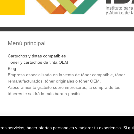
Menú principal
Cartuchos y tintas compatibles
Tóner y cartuchos de tinta OEM
Blog
Empresa especializada en la venta de tóner compatible, tóner
remanufacturados, tóner originales o tóner OEM.
Asesoramiento gratuito sobre impresoras, la compra de tus
tóneres te saldrá lo más barata posible.
Bol
os servicios, hacer ofertas personales y mejorar tu experiencia. Si qu