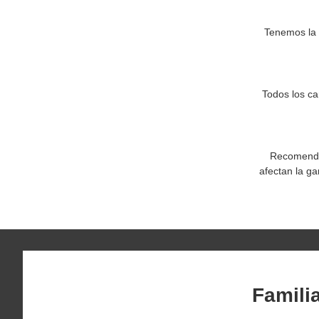
Tenemos la 
Todos los c
Recomendam
afectan la ga
Famili