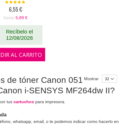
Valoración:
100%
6,55 €
5,89 €
Desde
Recíbelo el
12/08/2026
DIR AL CARRITO
os de tóner Canon 051
Mostrar
r Canon i-SENSYS MF264dw II?
 por tus
cartuchos
para impresora.
ada
éfono, whatsapp, email, o te podemos indicar como hacerlo en