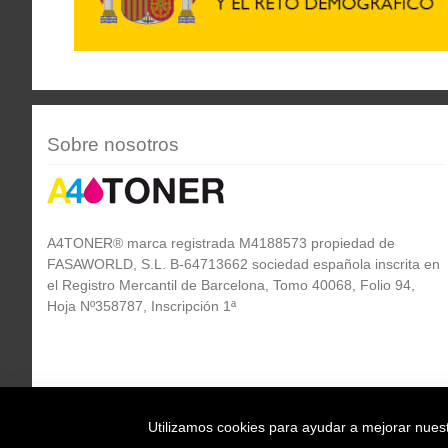
Sobre nosotros
A4TONER® marca registrada M4188573 propiedad de
FASAWORLD, S.L. B-64713662 sociedad española inscrita en
el Registro Mercantil de Barcelona, Tomo 40068, Folio 94,
Hoja Nº358787, Inscripción 1ª
Utilizamos cookies para ayudar a mejorar nuestr