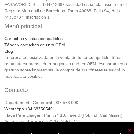
FASAWORLD, S.L. B-64713662 sociedad española inscrita en el
Registro Mercantil de Barcelona, Tomo 40068, Folio 94, Hoja
Nº358787, Inscripción 1ª
Menú principal
Cartuchos y tintas compatibles
Tóner y cartuchos de tinta OEM
Blog
Empresa especializada en la venta de tóner compatible, tóner
remanufacturados, tóner originales o tóner OEM. Asesoramiento
gratuito sobre impresoras, la compra de tus tóneres te saldrá lo
más barata posible.
Contacto
Departamento Comercial: 937 566 000
WhatsApp +34 687565401
Plaça Pere Llauger i Prim, nº 18, nave 9 (Pol. Ind. Can Misser)
Autopista del Maresme C-32, Salida 113
08360, Canet de Mar (Barcelona)
Horario de Atención al cliente: