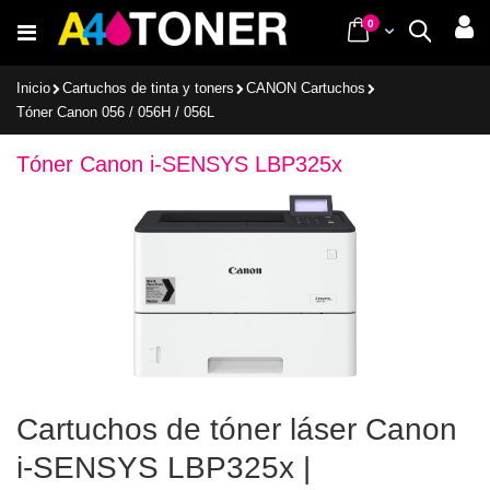
Ir
items
0
Cart
Buscar
al
contenido
Inicio
Cartuchos de tinta y toners
CANON Cartuchos
Tóner Canon 056 / 056H / 056L
Tóner Canon i-SENSYS LBP325x
Cartuchos de tóner láser Canon
i-SENSYS LBP325x |