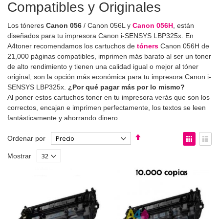
Compatibles y Originales
Los tóneres
Canon 056
/ Canon 056L y
Canon 056H
, están
diseñados para tu impresora Canon i-SENSYS LBP325x. En
A4toner recomendamos los cartuchos de
tóners
Canon 056H de
21,000 páginas compatibles, imprimen más barato al ser un toner
de alto rendimiento y tienen una calidad igual o mejor al tóner
original, son la opción más económica para tu impresora Canon i-
SENSYS LBP325x.
¿Por qué pagar más por lo mismo?
Al poner estos cartuchos toner en tu impresora verás que son los
correctos, encajan e imprimen perfectamente, los textos se leen
fantásticamente y ahorrando dinero.
Fijar
Ver
Ordenar por
Dirección
como
Parrilla
List
Mostrar
Descendente