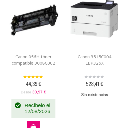
Canon 056H tóner
Canon 3515C004
compatible 3008C002
LBP325X
Valoración:
Rating:
100%
0%
44,39 €
528,41 €
39,97 €
Desde
Sin existencias
Recíbelo el
12/08/2026