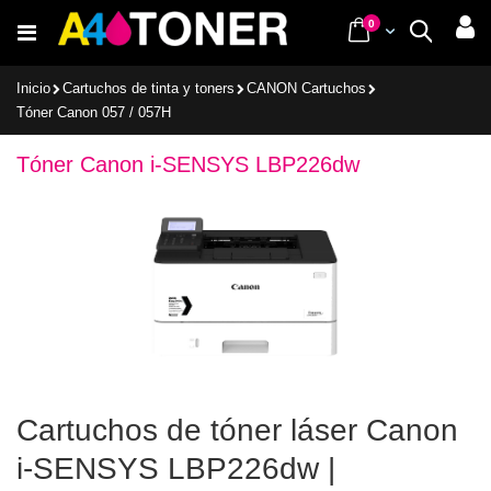
Ir
items
0
Cart
Buscar
al
contenido
Inicio
Cartuchos de tinta y toners
CANON Cartuchos
Tóner Canon 057 / 057H
Tóner Canon i-SENSYS LBP226dw
Cartuchos de tóner láser Canon
i-SENSYS LBP226dw |