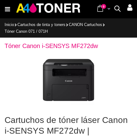
Ir
items
0
Cart
Buscar
al
contenido
Inicio
Cartuchos de tinta y toners
CANON Cartuchos
Tóner Canon 071 / 071H
Tóner Canon i-SENSYS MF272dw
Cartuchos de tóner láser Canon
i-SENSYS MF272dw |