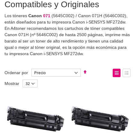
Compatibles y Originales
Los tóneres
Canon
071
(5645C002) / Canon 071H (5646C002),
están diseñados para tu impresora Canon i-SENSYS MF272dw.
En A4toner recomendamos los cartuchos de tóner compatibles
Canon 071H (nº 5646C002) de hasta 2500 páginas, imprime más
barato al ser un toner de alto rendimiento y tienen una calidad
igual o mejor al tóner original, es la opción más económica para
tu impresora Canon i-SENSYS MF272dw.
Fijar
Ver
Ordenar por
Dirección
como
Parrilla
List
Mostrar
Descendente