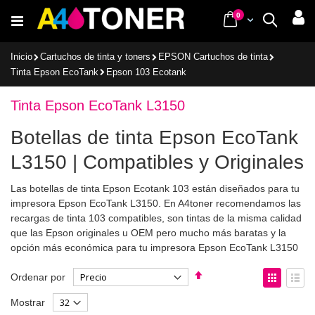
Ir
items
0
Cart
Buscar
al
contenido
Inicio
Cartuchos de tinta y toners
EPSON Cartuchos de tinta
Tinta Epson EcoTank
Epson 103 Ecotank
Tinta Epson EcoTank L3150
Botellas de tinta Epson EcoTank
L3150 | Compatibles y Originales
Las botellas de tinta Epson Ecotank 103 están diseñados para tu
impresora Epson EcoTank L3150. En A4toner recomendamos las
recargas de tinta 103 compatibles, son tintas de la misma calidad
que las Epson originales u OEM pero mucho más baratas y la
opción más económica para tu impresora Epson EcoTank L3150
Fijar
Ver
Ordenar por
Dirección
como
Parrilla
List
Mostrar
Descendente