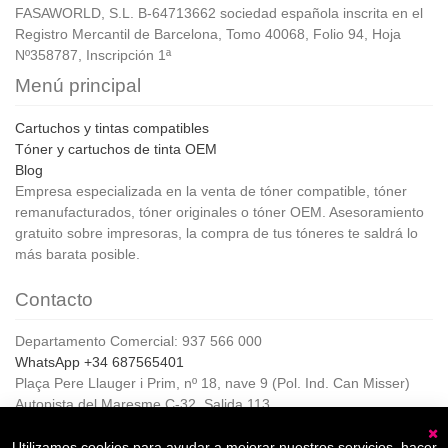
FASAWORLD, S.L. B-64713662 sociedad española inscrita en el
Registro Mercantil de Barcelona, Tomo 40068, Folio 94, Hoja
Nº358787, Inscripción 1ª
Menú principal
Cartuchos y tintas compatibles
Tóner y cartuchos de tinta OEM
Blog
Empresa especializada en la venta de tóner compatible, tóner
remanufacturados, tóner originales o tóner OEM. Asesoramiento
gratuito sobre impresoras, la compra de tus tóneres te saldrá lo
más barata posible.
Contacto
Departamento Comercial: 937 566 000
WhatsApp +34 687565401
Plaça Pere Llauger i Prim, nº 18, nave 9 (Pol. Ind. Can Misser)
Autopista del Maresme C-32, Salida 113
08360, Canet de Mar (Barcelona)
Horario de Atención al cliente:
Utilizamos cookies para ayudar a mejorar nuestros servicios, hacer