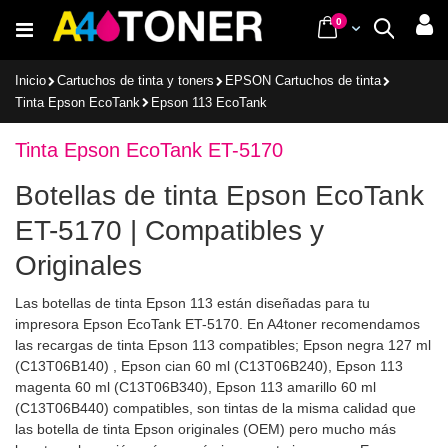
Ir
items
0
Cart
Buscar
al
contenido
Inicio
Cartuchos de tinta y toners
EPSON Cartuchos de tinta
Tinta Epson EcoTank
Epson 113 EcoTank
Tinta Epson EcoTank ET-5170
Botellas de tinta Epson EcoTank
ET-5170 | Compatibles y
Originales
Las botellas de tinta Epson 113 están diseñadas para tu
impresora Epson EcoTank ET-5170. En A4toner recomendamos
las recargas de tinta Epson 113 compatibles; Epson negra 127 ml
(C13T06B140) , Epson cian 60 ml (C13T06B240), Epson 113
magenta 60 ml (C13T06B340), Epson 113 amarillo 60 ml
(C13T06B440) compatibles, son tintas de la misma calidad que
las botella de tinta Epson originales (OEM) pero mucho más