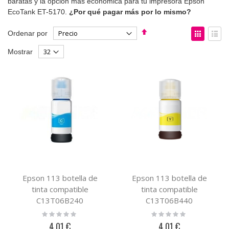
baratas y la opción más económica para tu impresora Epson
EcoTank ET-5170.
¿Por qué pagar más por lo mismo?
Fijar
Ver
Ordenar por
Dirección
como
Parrilla
List
Mostrar
Descendente
Epson 113 botella de
Epson 113 botella de
tinta compatible
tinta compatible
C13T06B240
C13T06B440
Rating:
Rating:
0%
0%
4,01 €
4,01 €