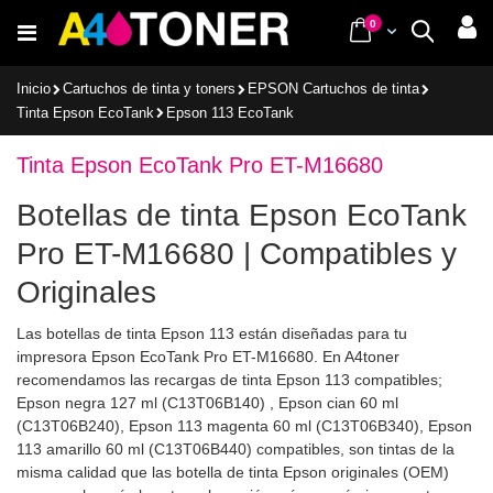
Ir
items
0
Cart
Buscar
al
contenido
Inicio
Cartuchos de tinta y toners
EPSON Cartuchos de tinta
Tinta Epson EcoTank
Epson 113 EcoTank
Tinta Epson EcoTank Pro ET-M16680
Botellas de tinta Epson EcoTank
Pro ET-M16680 | Compatibles y
Originales
Las botellas de tinta Epson 113 están diseñadas para tu
impresora Epson EcoTank Pro ET-M16680. En A4toner
recomendamos las recargas de tinta Epson 113 compatibles;
Epson negra 127 ml (C13T06B140) , Epson cian 60 ml
(C13T06B240), Epson 113 magenta 60 ml (C13T06B340), Epson
113 amarillo 60 ml (C13T06B440) compatibles, son tintas de la
misma calidad que las botella de tinta Epson originales (OEM)