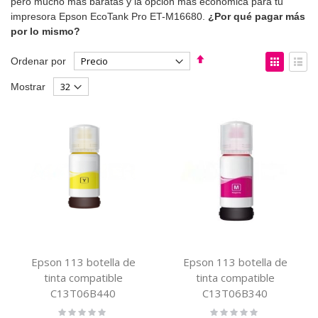
pero mucho más baratas y la opción más económica para tu
impresora Epson EcoTank Pro ET-M16680.
¿Por qué pagar más
por lo mismo?
Fijar
Ver
Ordenar por
Dirección
como
Parrilla
List
Mostrar
Descendente
Epson 113 botella de
Epson 113 botella de
tinta compatible
tinta compatible
C13T06B440
C13T06B340
Rating:
Rating: