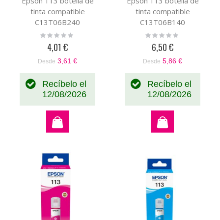
Epson 113 botella de
Epson 113 botella de
tinta compatible
tinta compatible
C13T06B240
C13T06B140
Rating:
Rating:
0%
0%
4,01 €
6,50 €
3,61 €
5,86 €
Desde
Desde
Recíbelo el
Recíbelo el
12/08/2026
12/08/2026