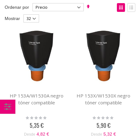
Fijar
Ver
Ordenar por
Dirección
como
Parrilla
List
Mostrar
Descendente
HP 153A/W1530A negro
HP 153X/W1530X negro
tóner compatible
tóner compatible
Comprar
Rating:
Rating:
0%
0%
por
5,35 €
5,90 €
4,82 €
5,32 €
Desde
Desde