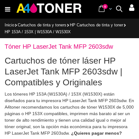
Ir
items
0
Cart
Buscar
al
contenido
Inicio
Cartuchos de tinta y toners
HP Cartuchos de tinta y toner
HP 153A / 153X | W1530A / W1530X
Tóner HP LaserJet Tank MFP 2603sdw
Cartuchos de tóner láser HP
LaserJet Tank MFP 2603sdw |
Compatibles y Originales
Los tóneres HP 153A (W1530A) / 153X (W1530X) están
diseñados para tu impresora HP LaserJet Tank MFP 2603sdw. En
A4toner recomendamos los cartuchos de tóner W1530X de 5,000
páginas o HP 153X compatibles, imprimen más barato al ser un
toner de alto rendimiento y tienen una calidad igual o mejor al
tóner original, son la opción más económica para tu impresora
HP LaserJet Tank MFP 2603sdw.
¿Quieres pagar menos?