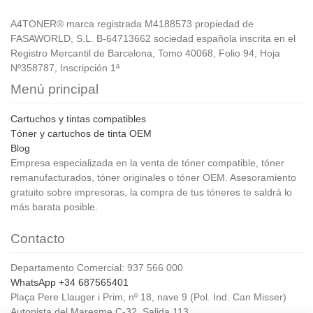
A4TONER® marca registrada M4188573 propiedad de
FASAWORLD, S.L. B-64713662 sociedad española inscrita en el
Registro Mercantil de Barcelona, Tomo 40068, Folio 94, Hoja
Nº358787, Inscripción 1ª
Menú principal
Cartuchos y tintas compatibles
Tóner y cartuchos de tinta OEM
Blog
Empresa especializada en la venta de tóner compatible, tóner
remanufacturados, tóner originales o tóner OEM. Asesoramiento
gratuito sobre impresoras, la compra de tus tóneres te saldrá lo
más barata posible.
Contacto
Departamento Comercial: 937 566 000
WhatsApp +34 687565401
Plaça Pere Llauger i Prim, nº 18, nave 9 (Pol. Ind. Can Misser)
Autopista del Maresme C-32, Salida 113