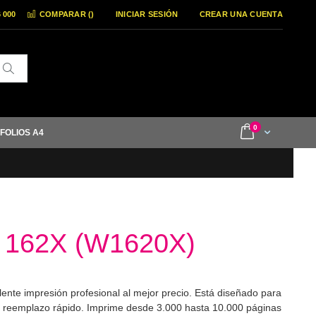
6 000
COMPARAR (
)
INICIAR SESIÓN
CREAR UNA CUENTA
Buscar
items
0
Cart
 FOLIOS A4
 162X (W1620X)
te impresión profesional al mejor precio. Está diseñado para
 reemplazo rápido. Imprime desde 3.000 hasta 10.000 páginas