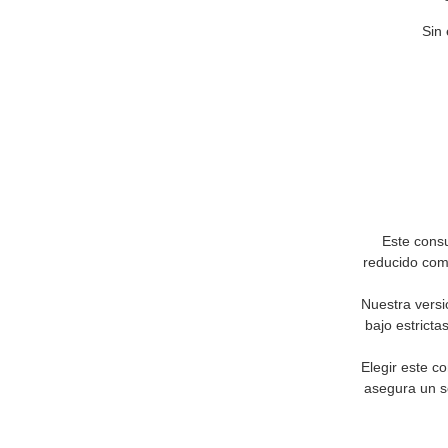
Sin 
Este cons
reducido comp
Nuestra versi
bajo estricta
Elegir este c
asegura un se