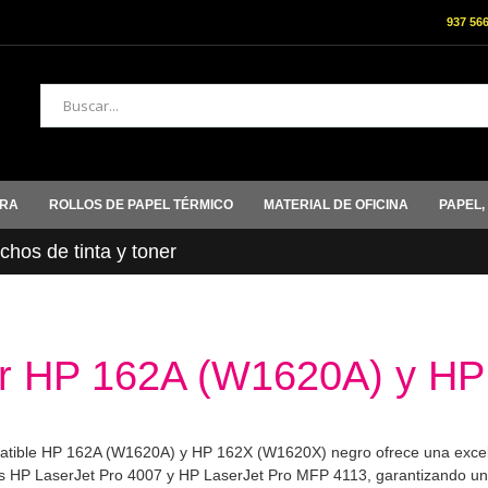
937 56
Buscar
ORA
ROLLOS DE PAPEL TÉRMICO
MATERIAL DE OFICINA
PAPEL,
hos de tinta y toner
r HP 162A (W1620A) y HP
atible HP 162A (W1620A) y HP 162X (W1620X) negro ofrece una excelen
s HP LaserJet Pro 4007 y HP LaserJet Pro MFP 4113, garantizando un