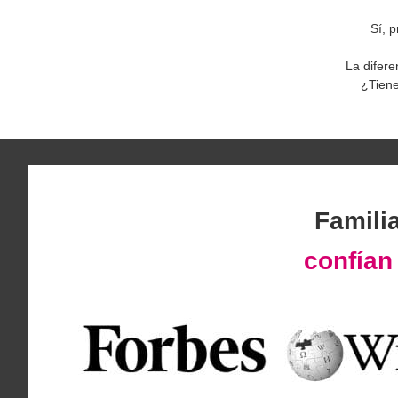
Sí, 
La difere
¿Tiene
Famili
confía