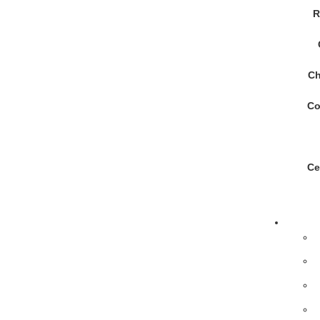
R
Ch
Co
Ce