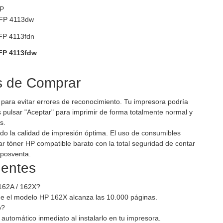
FP
MFP 4113dw
FP 4113fdn
FP 4113fdw
s de Comprar
para evitar errores de reconocimiento. Tu impresora podría
es pulsar "Aceptar" para imprimir de forma totalmente normal y
s.
ndo la calidad de impresión óptima. El uso de consumibles
r tóner HP compatible barato con la total seguridad de contar
 posventa.
uentes
162A / 162X?
e el modelo HP 162X alcanza las 10.000 páginas.
o?
 automático inmediato al instalarlo en tu impresora.