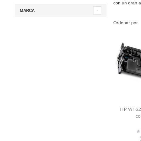
con un gran ah
MARCA
Ordenar por
HP W1620
co
Ra
0