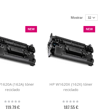
Mostrar
NEW
NEW
1620A (162A) tóner
HP W1620X (162X) tóner
reciclado
reciclado
Rating:
Rating:
0%
0%
119,79 €
187,55 €