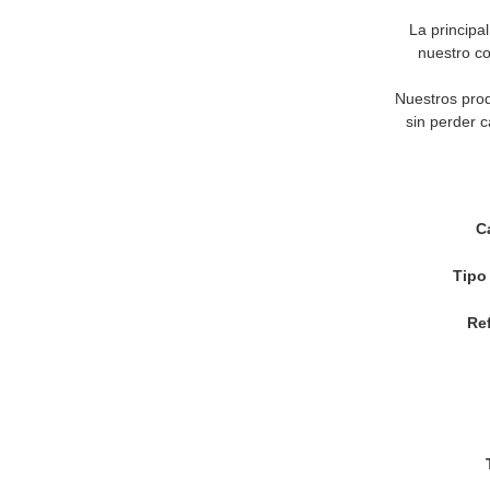
La principa
nuestro co
Nuestros prod
sin perder c
Ca
Tipo
Re