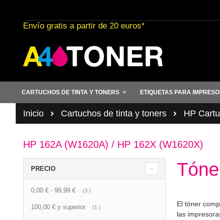
Ir
al
Envío gratis a partir de 20 euros*
contenido
CARTUCHOS DE TINTA Y TONERS
ETIQUETAS PARA IMPRES
Inicio
Cartuchos de tinta y toners
HP Cartuc
HP 162A (W1620A) / HP 162X (W1620X)
Tóne
PRECIO
0,00 €
-
99,99 €
artículo
3
El tóner comp
100,00 €
y superior
artículo
1
las impresora