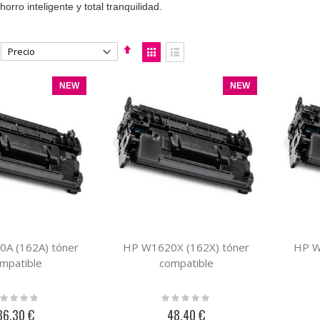
orro inteligente y total tranquilidad.
Fijar
Ver
Dirección
como
Parrilla
Lista
Descendente
NEW
NEW
A (162A) tóner
HP W1620X (162X) tóner
HP W
mpatible
compatible
ting:
Rating:
%
0%
36,30 €
48,40 €