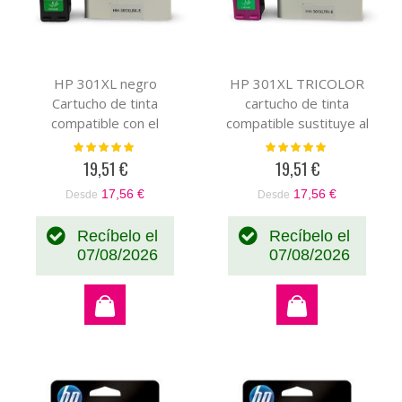
HP 301XL negro
HP 301XL TRICOLOR
Cartucho de tinta
cartucho de tinta
compatible con el
compatible sustituye al
cartucho original hp
cartucho original
Valoración:
Valoración:
100%
100%
CH561EE / CH563EE
CH562EE / CH564EE
19,51 €
19,51 €
17,56 €
17,56 €
Desde
Desde
Recíbelo el
Recíbelo el
07/08/2026
07/08/2026