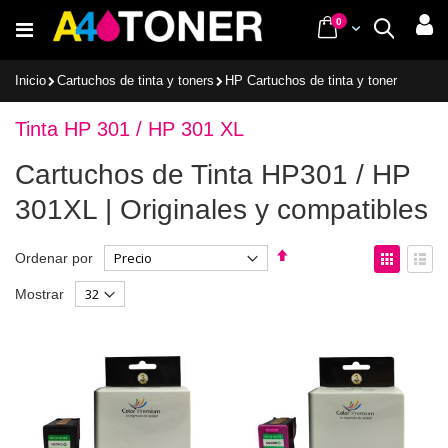
Ir
items
0
Cart
Buscar
al
contenido
Inicio
Cartuchos de tinta y toners
HP Cartuchos de tinta y toner
Tinta HP 301 / HP 301 XL
Cartuchos de Tinta HP301 / HP
301XL | Originales y compatibles
Fijar
Ver
Ordenar por
Dirección
como
Parrilla
List
Mostrar
Descendente