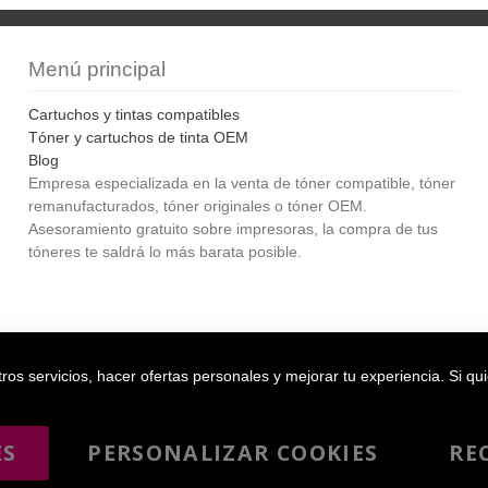
Menú principal
Cartuchos y tintas compatibles
Tóner y cartuchos de tinta OEM
Blog
Empresa especializada en la venta de tóner compatible, tóner
remanufacturados, tóner originales o tóner OEM.
Asesoramiento gratuito sobre impresoras, la compra de tus
tóneres te saldrá lo más barata posible.
Bol
os servicios, hacer ofertas personales y mejorar tu experiencia. Si qu
ES
PERSONALIZAR COOKIES
RE