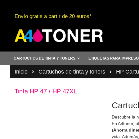
Ir
al
Envío gratis a partir de 20 euros*
contenido
CARTUCHOS DE TINTA Y TONERS
ETIQUETAS PARA IMPRES
Inicio
Cartuchos de tinta y toners
HP Cartuc
Tinta HP 47 / HP 47XL
Cartuch
Descubre la m
En A4toner, o
¡Ahorra dine
vida. Además