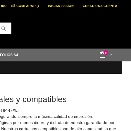
6 000
COMPARAR (
)
INICIAR SESIÓN
CREAR UNA CUENTA
Buscar
items
0
Cart
 FOLIOS A4
nales y compatibles
y HP 47XL.
egurando siempre la máxima calidad de impresión.
nas por menos dinero y disfruta de nuestra garantía de por
. Nuestros cartuchos compatibles son de alta capacidad, lo que