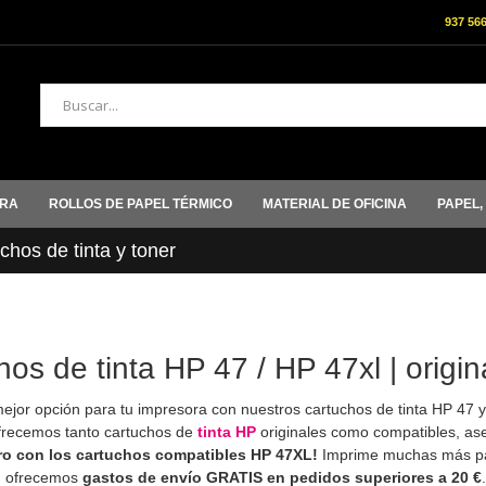
937 56
Buscar
ORA
ROLLOS DE PAPEL TÉRMICO
MATERIAL DE OFICINA
PAPEL,
hos de tinta y toner
os de tinta HP 47 / HP 47xl | origi
ejor opción para tu impresora con nuestros cartuchos de tinta HP 47 
frecemos tanto cartuchos de
tinta HP
originales como compatibles, as
ro con los cartuchos compatibles HP 47XL!
Imprime muchas más pági
, ofrecemos
gastos de envío GRATIS en pedidos superiores a 20 €