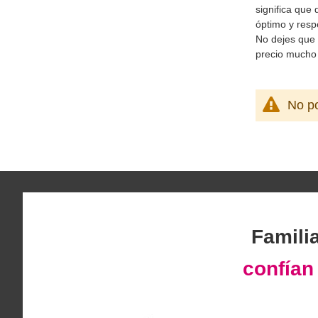
significa que
óptimo y resp
No dejes que 
precio mucho 
No po
Famili
confía