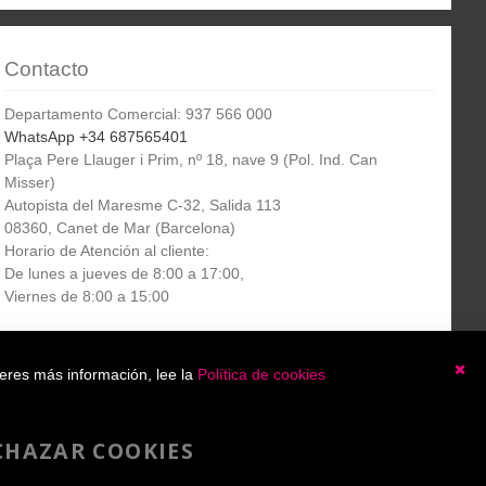
Contacto
Departamento Comercial: 937 566 000
WhatsApp +34 687565401
Plaça Pere Llauger i Prim, nº 18, nave 9 (Pol. Ind. Can
Misser)
Autopista del Maresme C-32, Salida 113
08360, Canet de Mar (Barcelona)
Horario de Atención al cliente:
De lunes a jueves de 8:00 a 17:00,
Viernes de 8:00 a 15:00
Boletín
etín informativo
Suscribirse
ieres más información, lee la
Política de cookies
informativo
Ce
He leído y acepto la
política de privacidad
CHAZAR COOKIES
Copyright 2007-2025 - A4toner®