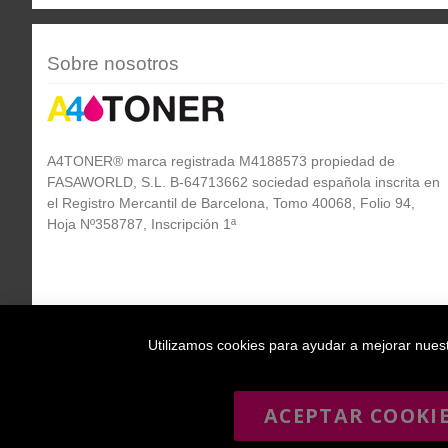
Sobre nosotros
A4TONER® marca registrada M4188573 propiedad de
FASAWORLD, S.L. B-64713662 sociedad española inscrita en
el Registro Mercantil de Barcelona, Tomo 40068, Folio 94,
Hoja Nº358787, Inscripción 1ª
Utilizamos cookies para ayudar a mejorar nuestr
ACEPTAR COOKI