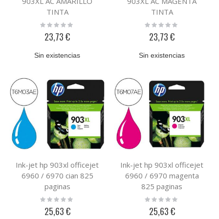
903XL AC AMARILLO
903XL AC MAGENTA
TINTA
TINTA
Rating:
Rating:
0%
0%
23,73 €
23,73 €
Sin existencias
Sin existencias
Ink-jet hp 903xl officejet
Ink-jet hp 903xl officejet
6960 / 6970 cian 825
6960 / 6970 magenta
paginas
825 paginas
Rating:
Rating:
0%
0%
25,63 €
25,63 €