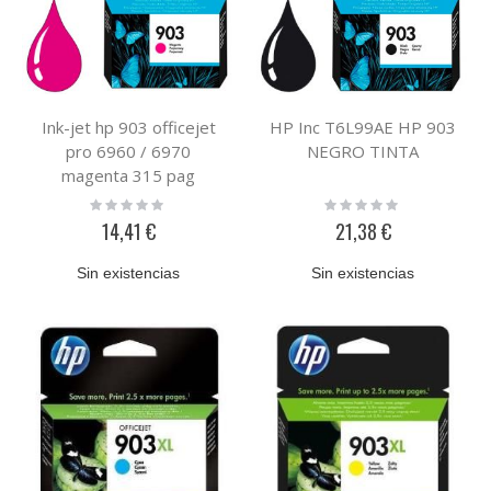
Ink-jet hp 903 officejet
HP Inc T6L99AE HP 903
pro 6960 / 6970
NEGRO TINTA
magenta 315 pag
Rating:
Rating:
0%
0%
14,41 €
21,38 €
Sin existencias
Sin existencias