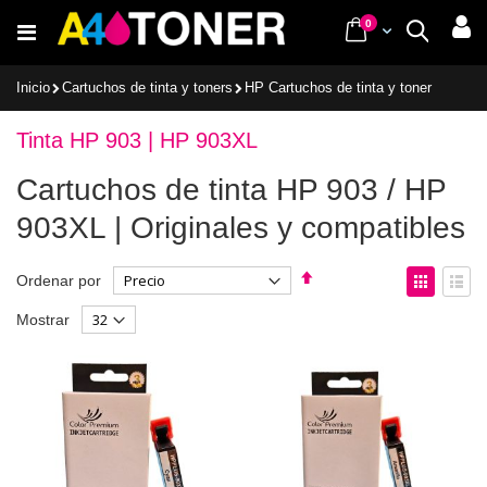
Ir
items
0
Cart
Buscar
al
contenido
Inicio
Cartuchos de tinta y toners
HP Cartuchos de tinta y toner
Tinta HP 903 | HP 903XL
Cartuchos de tinta HP 903 / HP
903XL | Originales y compatibles
Fijar
Ver
Ordenar por
Dirección
como
Parrilla
List
Mostrar
Descendente