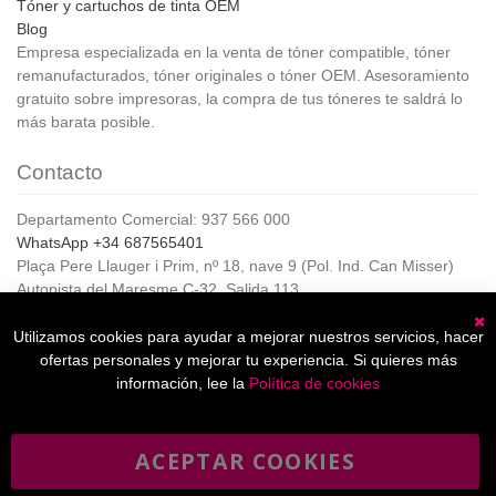
Tóner y cartuchos de tinta OEM
Blog
Empresa especializada en la venta de tóner compatible, tóner
remanufacturados, tóner originales o tóner OEM. Asesoramiento
gratuito sobre impresoras, la compra de tus tóneres te saldrá lo
más barata posible.
Contacto
Departamento Comercial: 937 566 000
WhatsApp +34 687565401
Plaça Pere Llauger i Prim, nº 18, nave 9 (Pol. Ind. Can Misser)
Autopista del Maresme C-32, Salida 113
08360, Canet de Mar (Barcelona)
Horario de Atención al cliente:
Utilizamos cookies para ayudar a mejorar nuestros servicios, hacer
C
De lunes a jueves de 8:00 a 17:00,
ofertas personales y mejorar tu experiencia. Si quieres más
Viernes de 8:00 a 15:00
información, lee la
Política de cookies
ACEPTAR COOKIES