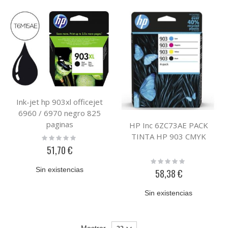
Ink-jet hp 903xl officejet
6960 / 6970 negro 825
paginas
HP Inc 6ZC73AE PACK
TINTA HP 903 CMYK
Rating:
0%
51,70 €
Rating:
0%
Sin existencias
58,38 €
Sin existencias
Mostrar