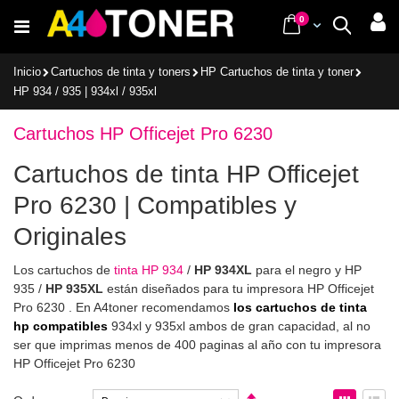
Ir
items
0
Cart
Buscar
al
contenido
Inicio
Cartuchos de tinta y toners
HP Cartuchos de tinta y toner
HP 934 / 935 | 934xl / 935xl
Cartuchos HP Officejet Pro 6230
Cartuchos de tinta HP Officejet
Pro 6230 | Compatibles y
Originales
Los cartuchos de
tinta HP 934
/
HP 934XL
para el negro y HP
935 /
HP 935XL
están diseñados para tu impresora HP Officejet
Pro 6230 . En A4toner recomendamos
los cartuchos de tinta
hp compatibles
934xl y 935xl ambos de gran capacidad, al no
ser que imprimas menos de 400 paginas al año con tu impresora
HP Officejet Pro 6230
Fijar
Ver