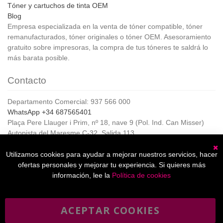
Tóner y cartuchos de tinta OEM
Blog
Empresa especializada en la venta de tóner compatible, tóner
remanufacturados, tóner originales o tóner OEM. Asesoramiento
gratuito sobre impresoras, la compra de tus tóneres te saldrá lo
más barata posible.
Contacto
Departamento Comercial: 937 566 000
WhatsApp +34 687565401
Plaça Pere Llauger i Prim, nº 18, nave 9 (Pol. Ind. Can Misser)
Autopista del Maresme C-32, Salida 113
08360, Canet de Mar (Barcelona)
Horario de Atención al cliente:
Utilizamos cookies para ayudar a mejorar nuestros servicios, hacer
C
De lunes a jueves de 8:00 a 17:00,
ofertas personales y mejorar tu experiencia. Si quieres más
Viernes de 8:00 a 15:00
información, lee la
Política de cookies
ACEPTAR COOKIES