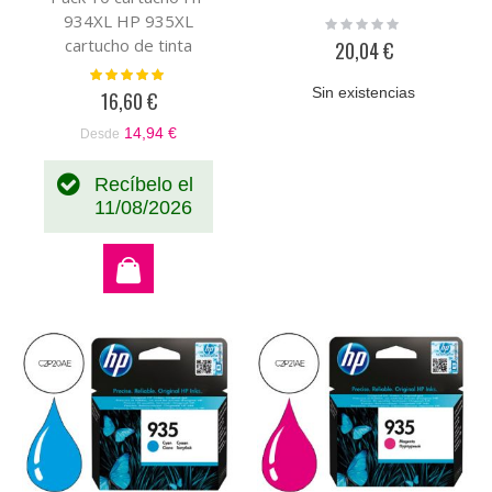
934XL HP 935XL
Rating:
0%
cartucho de tinta
20,04 €
compatible a HP
Valoración:
100%
X4E14AE
Sin existencias
16,60 €
14,94 €
Desde
Recíbelo el
11/08/2026