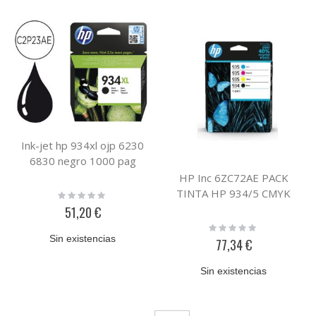
Ink-jet hp 934xl ojp 6230
6830 negro 1000 pag
HP Inc 6ZC72AE PACK
TINTA HP 934/5 CMYK
Rating:
0%
51,20 €
Rating:
0%
Sin existencias
77,34 €
Sin existencias