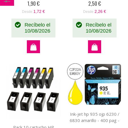
1,90 €
2,50 €
Comprar
1,72 €
2,26 €
Desde
Desde
por
Recíbelo el
Recíbelo el
10/08/2026
10/08/2026
Ink-jet hp 935 ojp 6230 /
6830 amarillo - 400 pag -
Pack 10 cartucho HP