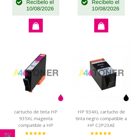
Recíbelo el
Recíbelo el
10/08/2026
10/08/2026
cartucho de tinta HP
HP 934XL cartucho de
935XL magenta
tinta negro compatible a
compatible a HP
HP C2P23AE
C2P25AE
Valoración:
Valoración:
100%
100%