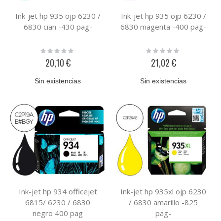
Ink-jet hp 935 ojp 6230 /
Ink-jet hp 935 ojp 6230 /
6830 cian -430 pag-
6830 magenta -400 pag-
Rating:
Rating:
0%
0%
20,10 €
21,02 €
Sin existencias
Sin existencias
Ink-jet hp 934 officejet
Ink-jet hp 935xl ojp 6230
6815/ 6230 / 6830
/ 6830 amarillo -825
negro 400 pag
pag-