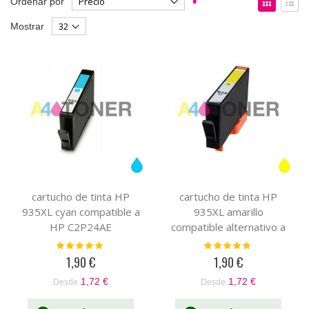
Ordenar por
Dirección
como
Parrilla
List
Mostrar
Descendente
cartucho de tinta HP
cartucho de tinta HP
935XL cyan compatible a
935XL amarillo
HP C2P24AE
compatible alternativo a
HP C2P26AE
Valoración:
Valoración:
100%
100%
1,90 €
1,90 €
1,72 €
1,72 €
Desde
Desde