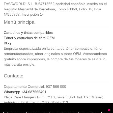
FASAWORLD, S.L. B-64713662 sociedad española inscrita en el
Registro Mercantil de Barcelona, Tomo 40068, Folio 94, Hoja
Nº358787, Inscripción 1ª
Menú principal
Cartuchos y tintas compatibles
Tóner y cartuchos de tinta OEM
Blog
Empresa especializada en la venta de tóner compatible, tóner
remanufacturados, tóner originales o tóner OEM. Asesoramiento
gratuito sobre impresoras, la compra de tus tóneres te saldrá lo
más barata posible.
Contacto
Departamento Comercial: 937 566 000
WhatsApp +34 687565401
Plaça Pere Llauger i Prim, nº 18, nave 9 (Pol. Ind. Can Misser)
Autopista del Maresme C-32, Salida 113
08360, Canet de Mar (Barcelona)
Horario de Atención al cliente: