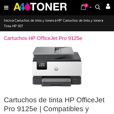
Ir
items
0
Cart
Buscar
al
contenido
Inicio
Cartuchos de tinta y toners
HP Cartuchos de tinta y toner
Tinta HP 937
Cartuchos HP OfficeJet Pro 9125e
Cartuchos de tinta HP OfficeJet
Pro 9125e | Compatibles y