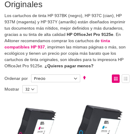
Originales
Los cartuchos de tinta HP 937BK (negro), HP 937C (cian), HP
937M (magenta) y HP 937Y (amarillo) están diseñados imprimir
tus documentos más nítidos, mejor definidos y más duraderos,
gracias a su tinta de alta calidad
HP OfficeJet Pro 9125e
. En
A4toner recomendamos comprar los cartuchos de
tinta
compatibles HP 937
, imprimen las mismas páginas o más, son
ecológicos y tienen un precio por copia más barato que los
cartuchos de tinta originales, son ideales para tu impresora HP
OfficeJet Pro 9125e.
¿Quieres pagar menos?
Fijar
Ver
Ordenar por
Dirección
como
Parrilla
List
Mostrar
Descendente