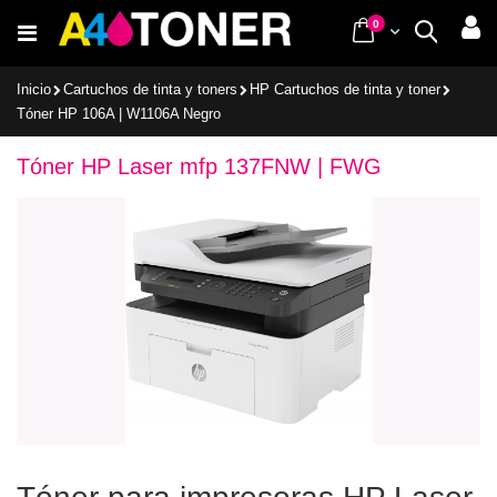
Ir
items
0
Cart
Buscar
al
contenido
Inicio
Cartuchos de tinta y toners
HP Cartuchos de tinta y toner
Tóner HP 106A | W1106A Negro
Tóner HP Laser mfp 137FNW | FWG