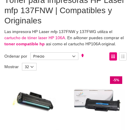
Tóner para impresoras HP Laser
mfp 137FNW | Compatibles y
Originales
Las impresora HP Laser mfp 137FNW y 137FWG utiliza el
cartucho de tóner laser HP 106A
. En a4toner puedes comprar el
toner compatible hp
asi como el cartucho HP106A original.
Fijar
Ver
Ordenar por
Dirección
como
Parrilla
List
Mostrar
Descendente
-5%