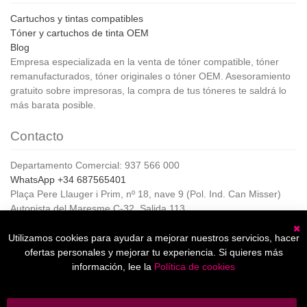
Cartuchos y tintas compatibles
Tóner y cartuchos de tinta OEM
Blog
Empresa especializada en la venta de tóner compatible, tóner
remanufacturados, tóner originales o tóner OEM. Asesoramiento
gratuito sobre impresoras, la compra de tus tóneres te saldrá lo
más barata posible.
Contacto
Departamento Comercial: 937 566 000
WhatsApp +34 687565401
Plaça Pere Llauger i Prim, nº 18, nave 9 (Pol. Ind. Can Misser)
Autopista del Maresme C-32, Salida 113
08360, Canet de Mar (Barcelona)
Horario de Atención al cliente:
Utilizamos cookies para ayudar a mejorar nuestros servicios, hacer
C
De lunes a jueves de 8:00 a 17:00,
ofertas personales y mejorar tu experiencia. Si quieres más
Viernes de 8:00 a 15:00
información, lee la
Política de cookies