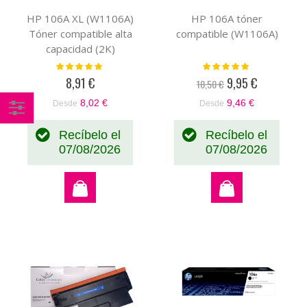
HP 106A XL (W1106A)
HP 106A tóner
Tóner compatible alta
compatible (W1106A)
capacidad (2K)
Valoración:
Valoración:
100%
100%
8,91 €
9,95 €
10,50 €
Precio
especial
8,02 €
9,46 €
Desde
Desde
Comprar
Recíbelo el
Recíbelo el
por
07/08/2026
07/08/2026