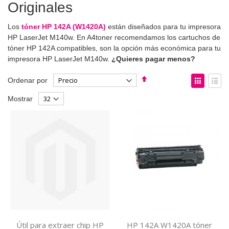
Originales
Los
tóner HP 142A (W1420A)
están diseñados para tu impresora
HP LaserJet M140w. En A4toner recomendamos los cartuchos de
tóner HP 142A compatibles, son la opción más económica para tu
impresora HP LaserJet M140w.
¿Quieres pagar menos?
Fijar
Ver
Ordenar por
Dirección
como
Parrilla
List
Mostrar
Descendente
Útil para extraer chip HP
HP 142A W1420A tóner