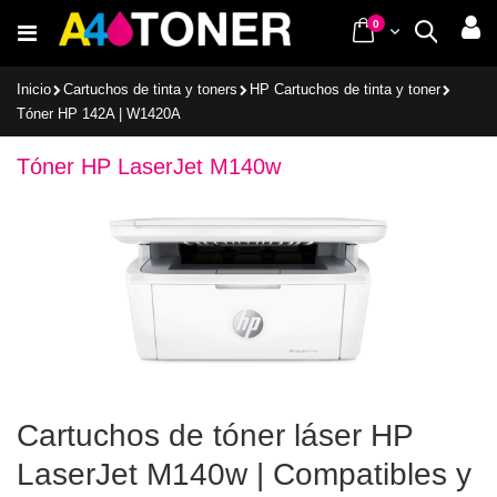
Ir
items
0
Cart
Buscar
al
contenido
Inicio
Cartuchos de tinta y toners
HP Cartuchos de tinta y toner
Tóner HP 142A | W1420A
Tóner HP LaserJet M140w
Cartuchos de tóner láser HP
LaserJet M140w | Compatibles y