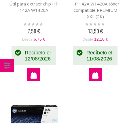
Útil para extraer chip HP
HP 142A W1420A tóner
142A W1420A
compatible PREMIUM
XXL (2K)
Rating:
Rating:
0%
0%
7,50 €
13,50 €
6,75 €
12,16 €
Desde
Desde
Recíbelo el
Recíbelo el
12/08/2026
11/08/2026
Comprar
por