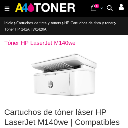
Ir
items
0
Cart
Buscar
al
contenido
Inicio
Cartuchos de tinta y toners
HP Cartuchos de tinta y toner
Tóner HP 142A | W1420A
Tóner HP LaserJet M140we
Cartuchos de tóner láser HP
LaserJet M140we | Compatibles