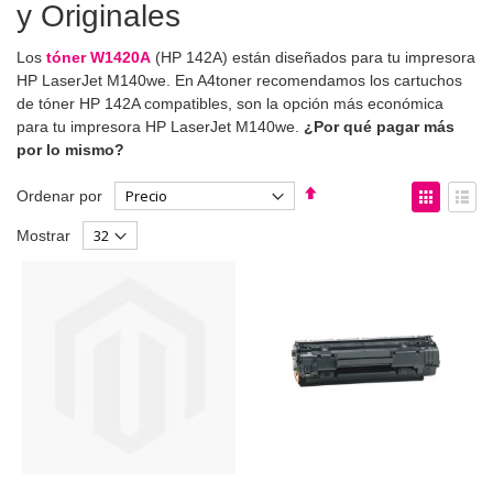
y Originales
Los
tóner W1420A
(HP 142A) están diseñados para tu impresora
HP LaserJet M140we. En A4toner recomendamos los cartuchos
de tóner HP 142A compatibles, son la opción más económica
para tu impresora HP LaserJet M140we.
¿Por qué pagar más
por lo mismo?
Fijar
Ver
Ordenar por
Dirección
como
Parrilla
List
Mostrar
Descendente