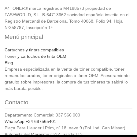
A4TONER® marca registrada M4188573 propiedad de
FASAWORLD, S.L. B-64713662 sociedad española inscrita en el
Registro Mercantil de Barcelona, Tomo 40068, Folio 94, Hoja
Nº358787, Inscripción 1ª
Menú principal
Cartuchos y tintas compatibles
Tóner y cartuchos de tinta OEM
Blog
Empresa especializada en la venta de tóner compatible, tóner
remanufacturados, tóner originales o tóner OEM. Asesoramiento
gratuito sobre impresoras, la compra de tus tóneres te saldrá lo
más barata posible.
Contacto
Departamento Comercial: 937 566 000
WhatsApp +34 687565401
Plaça Pere Llauger i Prim, nº 18, nave 9 (Pol. Ind. Can Misser)
Autopista del Maresme C-32, Salida 113