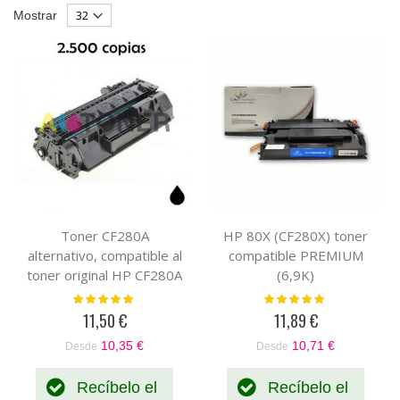
Parrilla
List
Mostrar
Descendente
Toner CF280A
HP 80X (CF280X) toner
alternativo, compatible al
compatible PREMIUM
toner original HP CF280A
(6,9K)
( 80A ) Negro
Valoración:
Valoración:
100%
100%
11,50 €
11,89 €
10,35 €
10,71 €
Desde
Desde
Recíbelo el
Recíbelo el