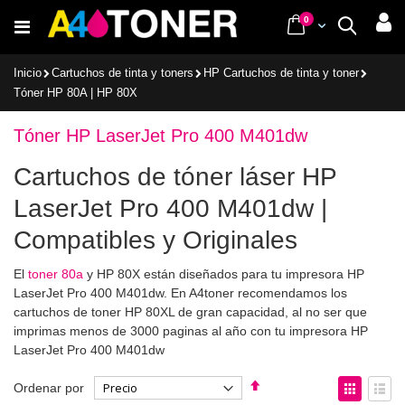
Ir
items
0
Cart
Buscar
al
contenido
Inicio
Cartuchos de tinta y toners
HP Cartuchos de tinta y toner
Tóner HP 80A | HP 80X
Tóner HP LaserJet Pro 400 M401dw
Cartuchos de tóner láser HP
LaserJet Pro 400 M401dw |
Compatibles y Originales
El
toner 80a
y HP 80X están diseñados para tu impresora HP
LaserJet Pro 400 M401dw. En A4toner recomendamos los
cartuchos de toner HP 80XL de gran capacidad, al no ser que
imprimas menos de 3000 paginas al año con tu impresora HP
LaserJet Pro 400 M401dw
Fijar
Ver
Ordenar por
Dirección
como