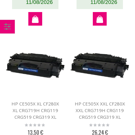
11/08/2026
11/08/2026
Comprar
por
HP CE505X XL CF280X
HP CE505X XXL CF280X
XL CRG719H CRG119
XXL CRG719H CRG119
CRG519 CRG319 XL
CRG519 CRG319 XL
toner compatible
toner compatible
Rating:
Rating:
0%
0%
13,50 €
26,24 €