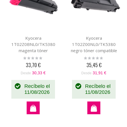
Kyocera
Kyocera
1T02Z0BNL0/TK5380
1T02Z00NL0/TK5380
magenta tóner
negro tóner compatible
compatible
Rating:
Rating:
0%
0%
33,70 €
35,45 €
30,33 €
31,91 €
Desde
Desde
Recíbelo el
Recíbelo el
11/08/2026
11/08/2026