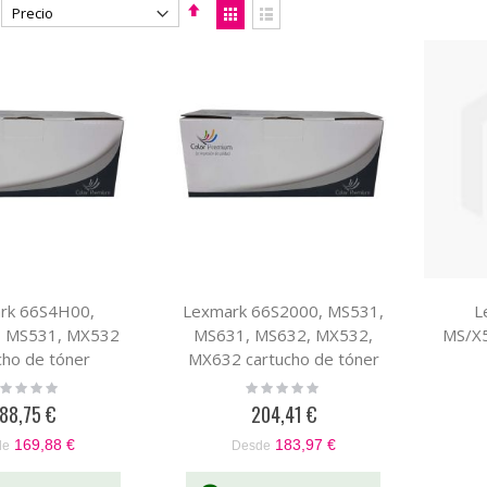
Fijar
Ver
Dirección
como
Parrilla
Lista
Descendente
rk 66S4H00,
Lexmark 66S2000, MS531,
L
 MS531, MX532
MS631, MS632, MX532,
MS/X
cho de tóner
MX632 cartucho de tóner
mpatible
compatible
ting:
Rating:
%
0%
88,75 €
204,41 €
169,88 €
183,97 €
de
Desde