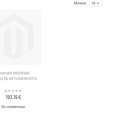
Mostrar
exmark 66S0HA0
5328.4KTONERCRTG
Rating:
0%
703,76 €
Sin existencias