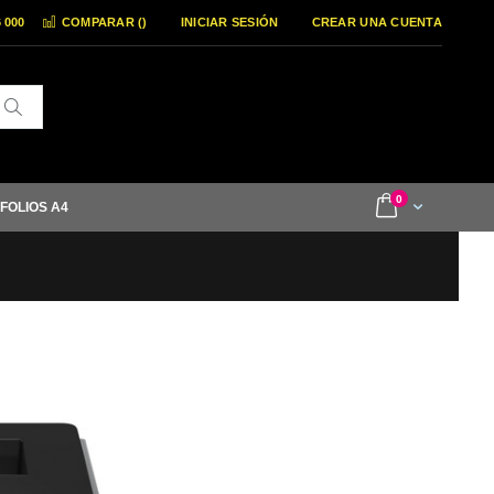
6 000
COMPARAR (
)
INICIAR SESIÓN
CREAR UNA CUENTA
Buscar
items
0
Cart
 FOLIOS A4