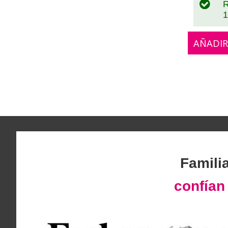
R
1
AÑADIR
Famili
confía