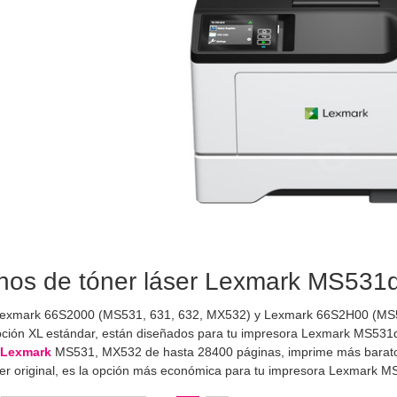
hos de tóner láser Lexmark MS531dw
Lexmark 66S2000 (MS531, 631, 632, MX532) y Lexmark 66S2H00 (MS5
ción XL estándar, están diseñados para tu impresora Lexmark MS53
 Lexmark
MS531, MX532 de hasta 28400 páginas, imprime más barato al 
ner original, es la opción más económica para tu impresora Lexmark 