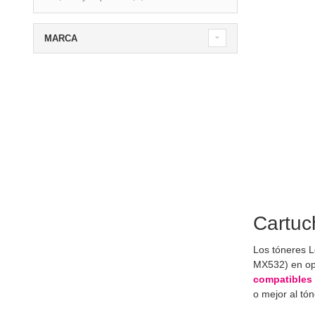
MARCA
Cartuc
Los tóneres 
MX532) en op
compatibles
o mejor al tó