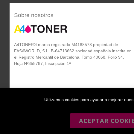
Sobre nosotros
A4TONER® marca registrada M4188573 propiedad de
FASAWORLD, S.L. B-64713662 sociedad española inscrita en
el Registro Mercantil de Barcelona, Tomo 40068, Folio 94,
Hoja Nº358787, Inscripción 1ª
Utilizamos cookies para ayudar a mejorar nuestr
ACEPTAR COOKI