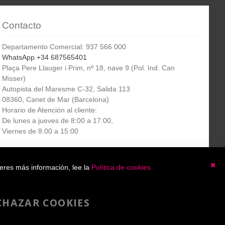
Contacto
Departamento Comercial: 937 566 000
WhatsApp +34 687565401
Plaça Pere Llauger i Prim, nº 18, nave 9 (Pol. Ind. Can
Misser)
Autopista del Maresme C-32, Salida 113
08360, Canet de Mar (Barcelona)
Horario de Atención al cliente:
De lunes a jueves de 8:00 a 17:00,
Viernes de 8:00 a 15:00
Boletín
etín informativo
Suscribirse
ieres más información, lee la
Política de cookies
informativo
Ce
He leído y acepto la
política de privacidad
CHAZAR COOKIES
Copyright 2007-2025 - A4toner®