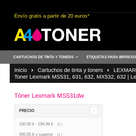
Ir
al
Envío gratis a partir de 20 euros*
contenido
CARTUCHOS DE TINTA Y TONERS
ETIQUETAS PARA IMPRES
Inicio
Cartuchos de tinta y toners
LEXMAR
Toner Lexmark MS531, 631, 632, MX532, 632 | 
Tóner Lexmark MS531dw
PRECIO
100,00 €
-
199,99 €
artículo
2
500,00 €
y superior
artículo
1