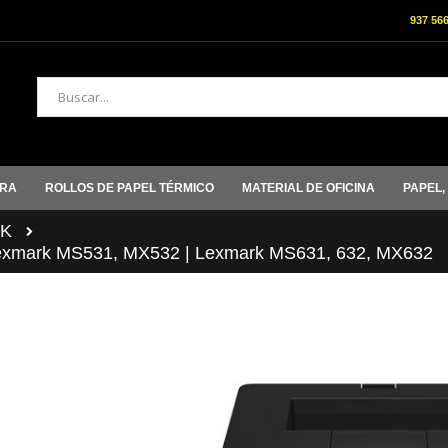
937 56
Buscar
ORA
ROLLOS DE PAPEL TÉRMICO
MATERIAL DE OFICINA
PAPEL,
K
Lexmark MS531, MX532 | Lexmark MS631, 632, MX632