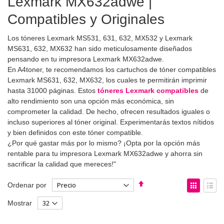
Lexmark MX632adwe |
Compatibles y Originales
Los tóneres Lexmark MS531, 631, 632, MX532 y Lexmark
MS631, 632, MX632 han sido meticulosamente diseñados
pensando en tu impresora Lexmark MX632adwe.
En A4toner, te recomendamos los cartuchos de tóner compatibles
Lexmark MS631, 632, MX632, los cuales te permitirán imprimir
hasta 31000 páginas. Estos
tóneres Lexmark compatibles
de
alto rendimiento son una opción más económica, sin
comprometer la calidad. De hecho, ofrecen resultados iguales o
incluso superiores al tóner original. Experimentarás textos nítidos
y bien definidos con este tóner compatible.
¿Por qué gastar más por lo mismo? ¡Opta por la opción más
rentable para tu impresora Lexmark MX632adwe y ahorra sin
sacrificar la calidad que mereces!"
Fijar
Ver
Ordenar por
Dirección
como
Parrilla
List
Mostrar
Descendente