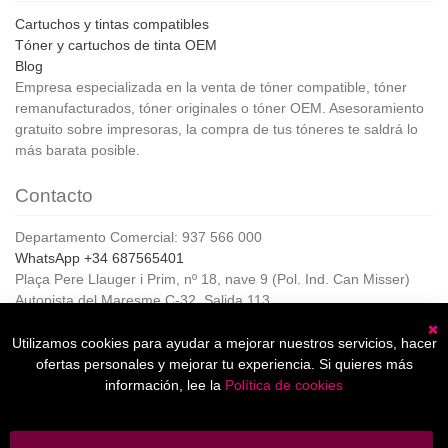
Cartuchos y tintas compatibles
Tóner y cartuchos de tinta OEM
Blog
Empresa especializada en la venta de tóner compatible, tóner
remanufacturados, tóner originales o tóner OEM. Asesoramiento
gratuito sobre impresoras, la compra de tus tóneres te saldrá lo
más barata posible.
Contacto
Departamento Comercial: 937 566 000
WhatsApp +34 687565401
Plaça Pere Llauger i Prim, nº 18, nave 9 (Pol. Ind. Can Misser)
Autopista del Maresme C-32, Salida 113
08360, Canet de Mar (Barcelona)
Horario de Atención al cliente:
Utilizamos cookies para ayudar a mejorar nuestros servicios, hacer
C
De lunes a jueves de 8:00 a 17:00,
ofertas personales y mejorar tu experiencia. Si quieres más
Viernes de 8:00 a 15:00
información, lee la
Política de cookies