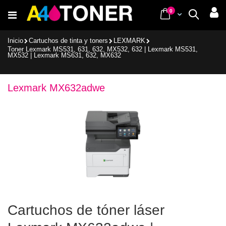
Ir
items
0
Cart
Buscar
al
contenido
Inicio
Cartuchos de tinta y toners
LEXMARK
Toner Lexmark MS531, 631, 632, MX532, 632 | Lexmark MS531,
MX532 | Lexmark MS631, 632, MX632
Lexmark MX632adwe
Cartuchos de tóner láser