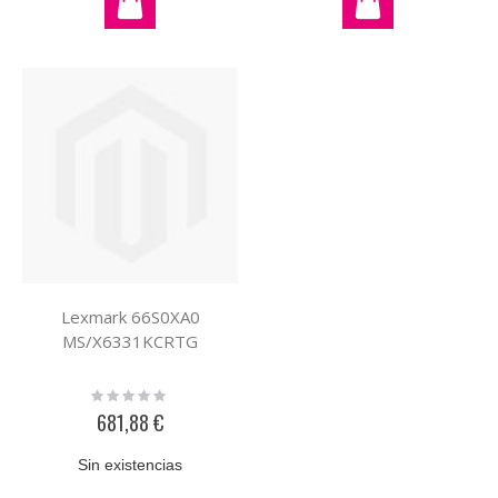
Lexmark 66S0XA0
MS/X6331KCRTG
Rating:
0%
681,88 €
Sin existencias