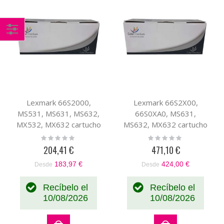
Comprar
por
Lexmark 66S2000,
Lexmark 66S2X00,
MS531, MS631, MS632,
66S0XA0, MS631,
MX532, MX632 cartucho
MS632, MX632 cartucho
de tóner compatible
de tóner compatible
Rating:
Rating:
0%
0%
204,41 €
471,10 €
183,97 €
424,00 €
Desde
Desde
Recíbelo el
Recíbelo el
10/08/2026
10/08/2026