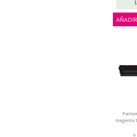
1
AÑADIR
Pantu
magenta t
Ra