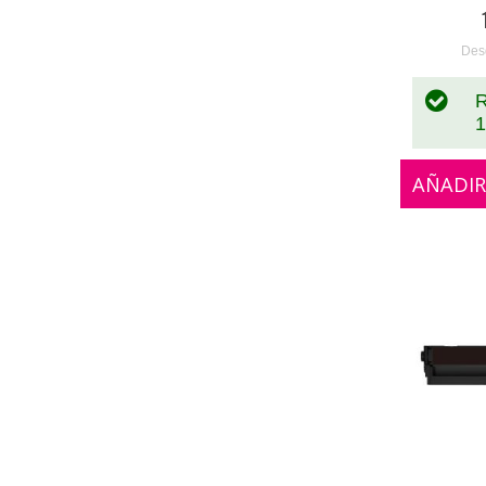
0
Des
R
1
AÑADIR