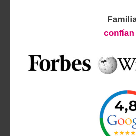
Famili
confía