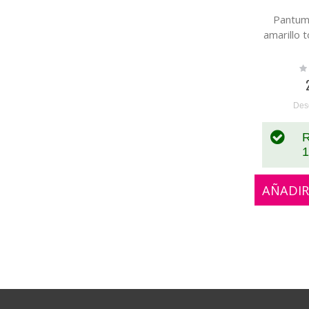
Pantum
amarillo 
Ra
0
Des
R
1
AÑADIR