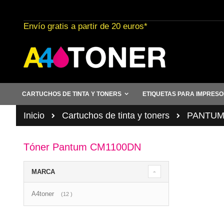
Ir
al
Envío gratis a partir de 20 euros*
contenido
CARTUCHOS DE TINTA Y TONERS
ETIQUETAS PARA IMPRES
Inicio
Cartuchos de tinta y toners
PANTU
Tóner Pantum CM1100DN
MARCA
A4toner
artículo
12