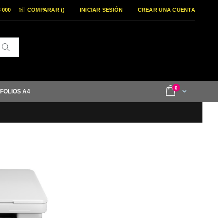
6 000
COMPARAR (
)
INICIAR SESIÓN
CREAR UNA CUENTA
Buscar
items
0
Cart
 FOLIOS A4