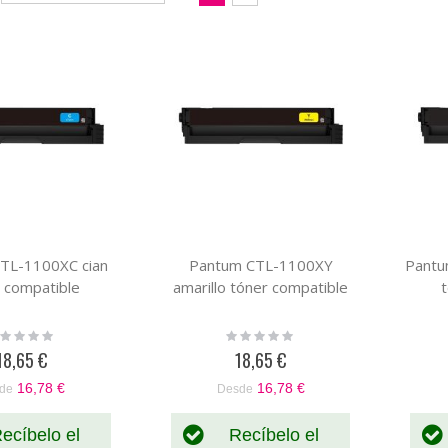
Dirección
como
Parrilla
Lista
Descendente
TL-1100XC cian
Pantum CTL-1100XY
Pantu
 compatible
amarillo tóner compatible
ting:
Rating:
%
0%
18,65 €
18,65 €
16,78 €
16,78 €
de
Desde
ecíbelo el
Recíbelo el