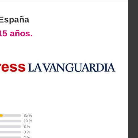
 España
15 años.