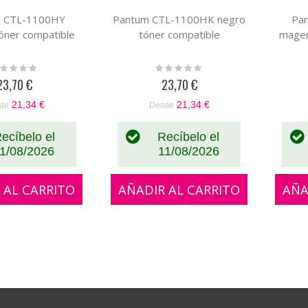
 CTL-1100HY
Pantum CTL-1100HK negro
Pa
tóner compatible
tóner compatible
magen
ting:
Rating:
%
0%
23,70 €
23,70 €
21,34 €
21,34 €
de
Desde
ecíbelo el
Recíbelo el
1/08/2026
11/08/2026
 AL CARRITO
AÑADIR AL CARRITO
AÑA