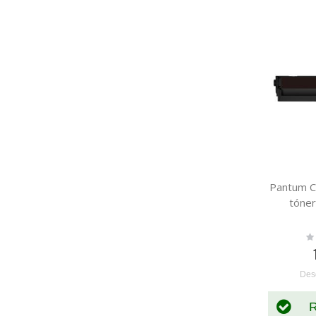
Pantum C
tóner
Ra
0
Des
R