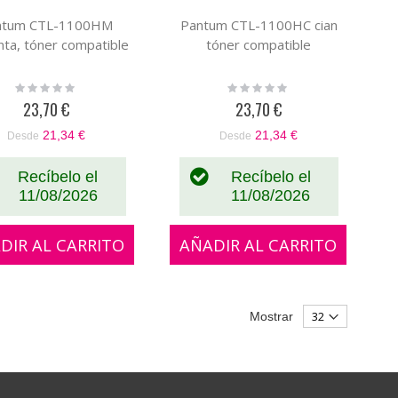
ntum CTL-1100HM
Pantum CTL-1100HC cian
ta, tóner compatible
tóner compatible
Rating:
Rating:
0%
0%
23,70 €
23,70 €
21,34 €
21,34 €
Desde
Desde
Recíbelo el
Recíbelo el
11/08/2026
11/08/2026
DIR AL CARRITO
AÑADIR AL CARRITO
Mostrar