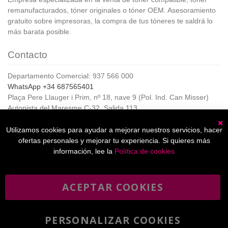
remanufacturados, tóner originales o tóner OEM. Asesoramiento
gratuito sobre impresoras, la compra de tus tóneres te saldrá lo
más barata posible.
Contacto
Departamento Comercial: 937 566 000
WhatsApp +34 687565401
Plaça Pere Llauger i Prim, nº 18, nave 9 (Pol. Ind. Can Misser)
Autopista del Maresme C-32, Salida 113
08360, Canet de Mar (Barcelona)
Horario de Atención al cliente:
Utilizamos cookies para ayudar a mejorar nuestros servicios, hacer
C
De lunes a jueves de 8:00 a 17:00,
ofertas personales y mejorar tu experiencia. Si quieres más
Viernes de 8:00 a 15:00
información, lee la
Política de cookies
ACEPTAR COOKIES
Boletín
Suscribirse
informativo
PERSONALIZAR COOKIES
He leído y acepto la
política de privacidad