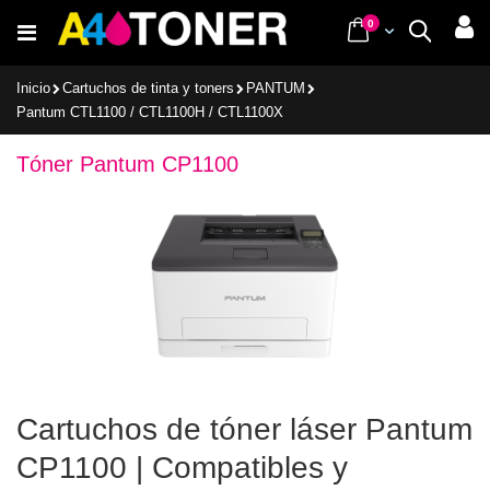
Ir
items
0
Cart
Buscar
al
contenido
Inicio
Cartuchos de tinta y toners
PANTUM
Pantum CTL1100 / CTL1100H / CTL1100X
Tóner Pantum CP1100
Cartuchos de tóner láser Pantum
CP1100 | Compatibles y